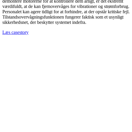
demontere motorerne for at kontrollere dem årligt, er det ekstremt
værdifuldt, at de kan fjernovervåges for vibrationer og strømforbrug.
Personalet kan agere tidligt for at forhindre, at der opstår kritiske fejl.
Tilstandsovervågningsfunktionen fungerer faktisk som et usynligt
sikkerhedsnet, der beskytter systemet indefra.
Læs casestory