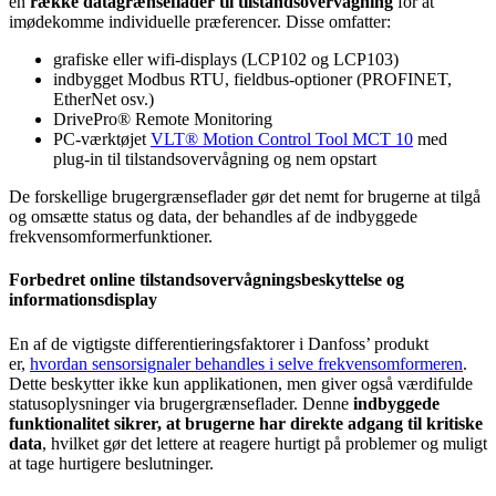
en
række datagrænseflader til tilstandsovervågning
for at
imødekomme individuelle præferencer. Disse omfatter:
grafiske eller wifi-displays (LCP102 og LCP103)
indbygget Modbus RTU, fieldbus-optioner (PROFINET,
EtherNet osv.)
DrivePro® Remote Monitoring
PC-værktøjet
VLT® Motion Control Tool MCT 10
med
plug-in til tilstandsovervågning og nem opstart
De forskellige brugergrænseflader gør det nemt for brugerne at tilgå
og omsætte status og data, der behandles af de indbyggede
frekvensomformerfunktioner.
Forbedret online tilstandsovervågningsbeskyttelse og
informationsdisplay
En af de vigtigste differentieringsfaktorer i Danfoss’ produkt
er,
hvordan sensorsignaler behandles i selve frekvensomformeren
.
Dette beskytter ikke kun applikationen, men giver også værdifulde
statusoplysninger via brugergrænseflader. Denne
indbyggede
funktionalitet sikrer, at brugerne har direkte adgang til kritiske
data
, hvilket gør det lettere at reagere hurtigt på problemer og muligt
at tage hurtigere beslutninger.