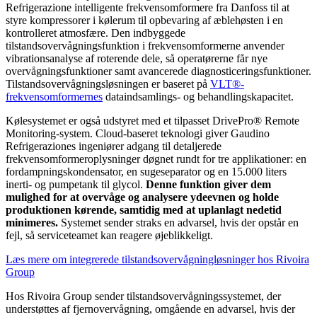
Refrigerazione intelligente frekvensomformere fra Danfoss til at
styre kompressorer i kølerum til opbevaring af æblehøsten i en
kontrolleret atmosfære. Den indbyggede
tilstandsovervågningsfunktion i frekvensomformerne anvender
vibrationsanalyse af roterende dele, så operatørerne får nye
overvågningsfunktioner samt avancerede diagnosticeringsfunktioner.
Tilstandsovervågningsløsningen er baseret på
VLT®-
frekvensomformernes
dataindsamlings- og behandlingskapacitet.
Kølesystemet er også udstyret med et tilpasset DrivePro® Remote
Monitoring-system. Cloud-baseret teknologi giver Gaudino
Refrigeraziones ingeniører adgang til detaljerede
frekvensomformeroplysninger døgnet rundt for tre applikationer: en
fordampningskondensator, en sugeseparator og en 15.000 liters
inerti- og pumpetank til glycol.
Denne funktion giver dem
mulighed for at overvåge og analysere ydeevnen og holde
produktionen kørende, samtidig med at uplanlagt nedetid
minimeres.
Systemet sender straks en advarsel, hvis der opstår en
fejl, så serviceteamet kan reagere øjeblikkeligt.
Læs mere om integrerede tilstandsovervågningløsninger hos Rivoira
Group
Hos Rivoira Group sender tilstandsovervågningssystemet, der
understøttes af fjernovervågning, omgående en advarsel, hvis der