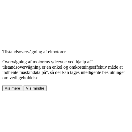
Tilstandsovervågning af elmotorer
Overvågning af motorens ydeevne ved hjælp af
°
tilstandsovervågning er en enkel og omkostningseffektiv måde at
indhente maskindata på
°, så der kan tages intelligente beslutninger
om vedligeholdelse.
Vis mere
Vis mindre