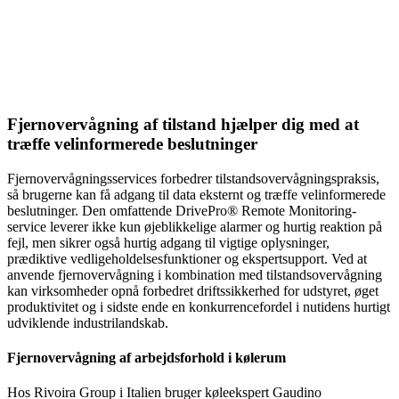
Fjernovervågning af tilstand hjælper dig med at
træffe velinformerede beslutninger
Fjernovervågningsservices forbedrer tilstandsovervågningspraksis,
så brugerne kan få adgang til data eksternt og træffe velinformerede
beslutninger. Den omfattende DrivePro® Remote Monitoring-
service leverer ikke kun øjeblikkelige alarmer og hurtig reaktion på
fejl, men sikrer også hurtig adgang til vigtige oplysninger,
prædiktive vedligeholdelsesfunktioner og ekspertsupport. Ved at
anvende fjernovervågning i kombination med tilstandsovervågning
kan virksomheder opnå forbedret driftssikkerhed for udstyret, øget
produktivitet og i sidste ende en konkurrencefordel i nutidens hurtigt
udviklende industrilandskab.
Fjernovervågning af arbejdsforhold i kølerum
Hos Rivoira Group i Italien bruger køleekspert Gaudino