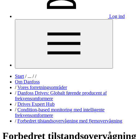
Log ind
Start
/
...
/
/
Om Danfoss
/
Vores forretningsområder
/
Danfoss Drives: Globalt førende producent af
frekvensomformere
/
Drives Expert Hub
/
Condition-based monitoring med intelligente
frekvensomformere
/
Forbedret tilstandsovervågning med fjernovervågning
Forbedret tilstandsovervågning