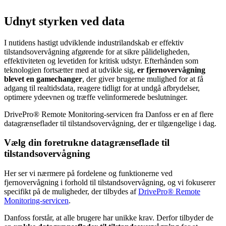
Udnyt styrken ved data
I nutidens hastigt udviklende industrilandskab er effektiv
tilstandsovervågning afgørende for at sikre pålideligheden,
effektiviteten og levetiden for kritisk udstyr. Efterhånden som
teknologien fortsætter med at udvikle sig,
er fjernovervågning
blevet en gamechanger
, der giver brugerne mulighed for at få
adgang til realtidsdata, reagere tidligt for at undgå afbrydelser,
optimere ydeevnen og træffe velinformerede beslutninger.
DrivePro® Remote Monitoring-servicen fra Danfoss er en af flere
datagrænseflader til tilstandsovervågning, der er tilgængelige i dag.
Vælg din foretrukne datagrænseflade til
tilstandsovervågning
Her ser vi nærmere på fordelene og funktionerne ved
fjernovervågning i forhold til tilstandsovervågning, og vi fokuserer
specifikt på de muligheder, der tilbydes af
DrivePro® Remote
Monitoring-servicen
.
Danfoss forstår, at alle brugere har unikke krav. Derfor tilbyder de