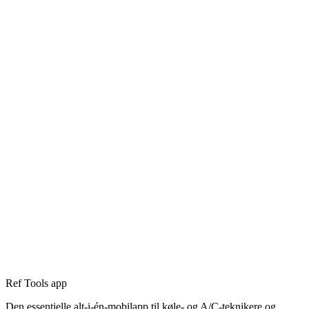
Ref Tools app
Den essentielle alt-i-én-mobilapp til køle- og A/C-teknikere og