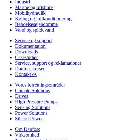
Industri
Marine og offshore
Mobilhydraulik
Køling og luftkonditionering
Beboelsesejendomme
Vand og spildevand
Service og support
Dokumentation
Downloads
Casestudier
Service, support og reklamationer
Danfoss kurser
Kontakt os
Vores forretningsområder
Climate Solutions
Drives
High Pressure Pumps
Sensing Solutions
Power Solutions
Silicon Power
Om Danfoss
Virksomhed