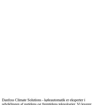
Danfoss Climate Solutions - køleautomatik er eksperter i
udviklingen af nutidens og fremtidens teknologier. Vi leverer