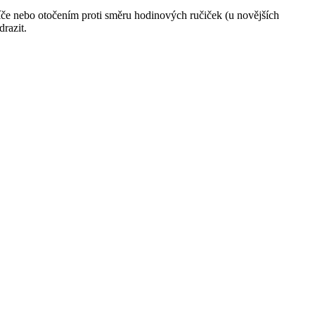
íče nebo otočením proti směru hodinových ručiček (u novějších
razit.