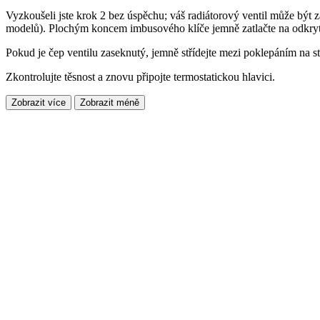
Vyzkoušeli jste krok 2 bez úspěchu; váš radiátorový ventil může být
modelů). Plochým koncem imbusového klíče jemně zatlačte na odkrytý
Pokud je čep ventilu zaseknutý, jemně střídejte mezi poklepáním na s
Zkontrolujte těsnost a znovu připojte termostatickou hlavici.
Zobrazit více
Zobrazit méně