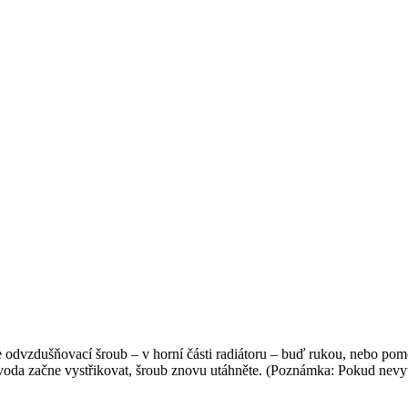
te odvzdušňovací šroub – v horní části radiátoru – buď rukou, nebo pom
ž voda začne vystřikovat, šroub znovu utáhněte. (Poznámka: Pokud nev