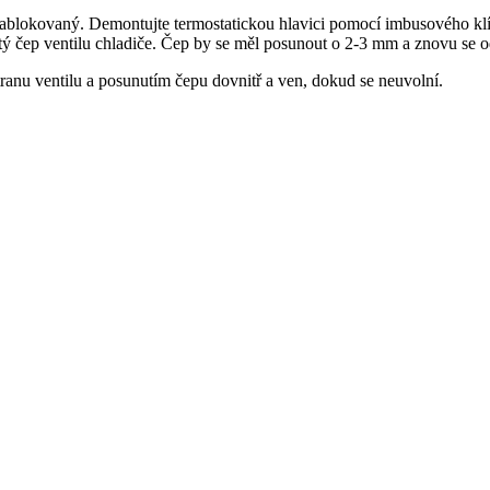
 zablokovaný. Demontujte termostatickou hlavici pomocí imbusového kl
 čep ventilu chladiče. Čep by se měl posunout o 2-3 mm a znovu se od
tranu ventilu a posunutím čepu dovnitř a ven, dokud se neuvolní.