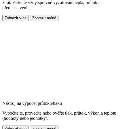
ztrát. Získejte vždy správné vyzařování tepla, průtok a
přednastavení.
Zobrazit více
Zobrazit méně
Nástroj na výpočet průtoku/tlaku
Vypočítejte, proveďte nebo ověřte tlak, průtok, výkon a teplotu
(hodnoty nebo jednotky).
Zobrazit více
Zobrazit méně