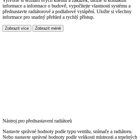
Vytvořte si seznam svých klientů a zakázek, uložte si kontaktní
informace a informace o budově, vypočítejte vlastnosti systému a
přednastavte radiátorové a podlahové vytápění. Uložte si všechny
informace pro snadný přehled a rychlý přístup.
Zobrazit více
Zobrazit méně
Nástroj pro přednastavení radiátorů
Nastavte správné hodnoty podle typu ventilu, snímače a radiátoru.
Nebo nastavte správné hodnoty podle velikosti místnosti a tepelných