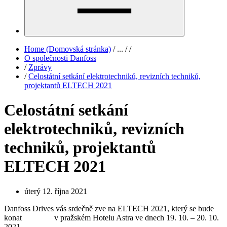
Home (Domovská stránka)
/
...
/
/
O společnosti Danfoss
/
Zprávy
/
Celostátní setkání elektrotechniků, revizních techniků,
projektantů ELTECH 2021
Celostátní setkání
elektrotechniků, revizních
techniků, projektantů
ELTECH 2021
úterý 12. října 2021
Danfoss Drives vás srdečně zve na ELTECH 2021, který se bude
konat v pražském Hotelu Astra ve dnech 19. 10. – 20. 10.
2021.