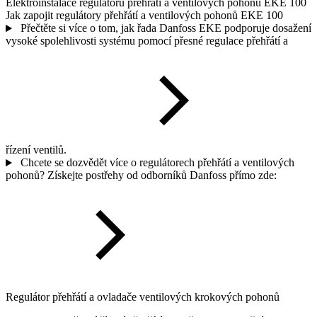
Elektroinstalace regulátorů přehřátí a ventilových pohonů EKE 100
Jak zapojit regulátory přehřátí a ventilových pohonů EKE 100
Přečtěte si více o tom, jak řada Danfoss EKE podporuje dosažení
vysoké spolehlivosti systému pomocí přesné regulace přehřátí a
řízení ventilů.
Chcete se dozvědět více o regulátorech přehřátí a ventilových
pohonů? Získejte postřehy od odborníků Danfoss přímo zde:
Regulátor přehřátí a ovladače ventilových krokových pohonů