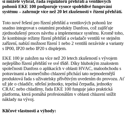
si můžete vybrat, řada regulátorů přehřátí a ventilových
pohonů EKE 100 podporuje vysoce spolehlivé fungování
systému – zahrnuje více než 20 let zkušeností v řízení přehřátí.
Toto nové řešení pro řízení přehřátí a ventilových pohonů lze
snadno integrovat s ostatními produkty Danfoss, což zajišťuje
zjednodušený proces návrhu a implementace systému. Kromě toho,
že kombinuje režimy řízení přehřátí a ovladače ventilů ve stejném
zařízení, nabízí možnost řízení 1 nebo 2 ventilů nezávisle a varianty
s IP00, IP20 nebo IP20 s displejem.
EKE 100 je založen na více než 20 letech zkušeností s vývojem
nejlepšího řízení přehřátí ve své třídě. Díky hlubokým znalostem
společnosti Danfoss o aplikacích v oblasti HVAC, maloobchodu s
potravinami a komerčního chlazení přichází tato nejmodernější
produktová řada s uživatelsky přívětivým uvedením do provozu. Ať
už jde o chladiče, střešní jednotky, tepelná čerpadla, jednotky
CRAC nebo chladírny, řada EKE 100 funguje jako praktická
platforma, která pomáhá profesionálům v oblasti chlazení snížit
náklady na vývoj.
Klíčové vlastnosti a výhody: