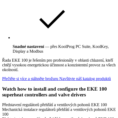
Snadné nastavení
— přes KoolProg PC Suite, KoolKey,
Display a Modbus
Řada EKE 100 je řešením pro profesionály v oblasti chlazení, kteří
chtějí vysokou energetickou účinnost a konzistentní provoz za všech
okolností.
Přečtěte si více a stáhněte brožuru
Navštivte náš katalog produktů
Watch how to install and configure the EKE 100
superheat controllers and valve drivers
Představení regulátorů přehřátí a ventilových pohonů EKE 100
Mechanická instalace regulátorů přehřátí a ventilových pohonů EKE
100