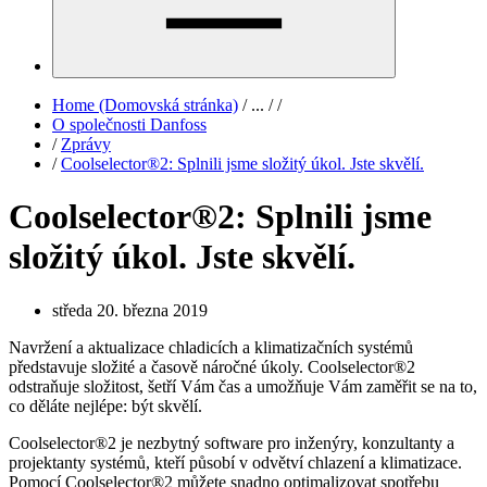
Home (Domovská stránka)
/
...
/
/
O společnosti Danfoss
/
Zprávy
/
Coolselector®2: Splnili jsme složitý úkol. Jste skvělí.
Coolselector®2: Splnili jsme
složitý úkol. Jste skvělí.
středa 20. března 2019
Navržení a aktualizace chladicích a klimatizačních systémů
představuje složité a časově náročné úkoly. Coolselector®2
odstraňuje složitost, šetří Vám čas a umožňuje Vám zaměřit se na to,
co děláte nejlépe: být skvělí.
Coolselector®2 je nezbytný software pro inženýry, konzultanty a
projektanty systémů, kteří působí v odvětví chlazení a klimatizace.
Pomocí Coolselector®2 můžete snadno optimalizovat spotřebu