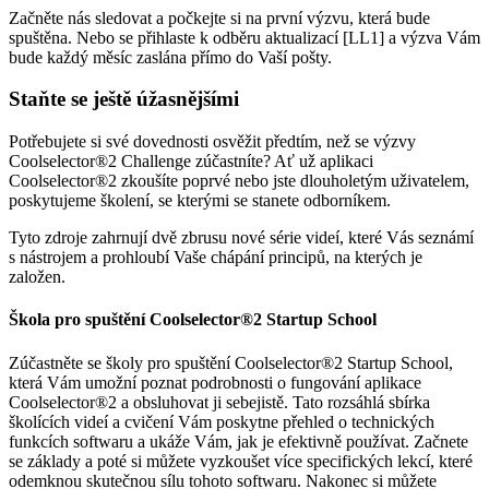
Začněte nás sledovat a počkejte si na první výzvu, která bude
spuštěna. Nebo se přihlaste k odběru aktualizací [LL1] a výzva Vám
bude každý měsíc zaslána přímo do Vaší pošty.
Staňte se ještě úžasnějšími
Potřebujete si své dovednosti osvěžit předtím, než se výzvy
Coolselector®2 Challenge zúčastníte? Ať už aplikaci
Coolselector®2 zkoušíte poprvé nebo jste dlouholetým uživatelem,
poskytujeme školení, se kterými se stanete odborníkem.
Tyto zdroje zahrnují dvě zbrusu nové série videí, které Vás seznámí
s nástrojem a prohloubí Vaše chápání principů, na kterých je
založen.
Škola pro spuštění Coolselector®2 Startup School
Zúčastněte se školy pro spuštění Coolselector®2 Startup School,
která Vám umožní poznat podrobnosti o fungování aplikace
Coolselector®2 a obsluhovat ji sebejistě. Tato rozsáhlá sbírka
školících videí a cvičení Vám poskytne přehled o technických
funkcích softwaru a ukáže Vám, jak je efektivně používat. Začnete
se základy a poté si můžete vyzkoušet více specifických lekcí, které
odemknou skutečnou sílu tohoto softwaru. Nakonec si můžete