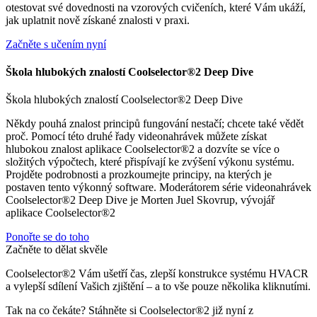
otestovat své dovednosti na vzorových cvičeních, které Vám ukáží,
jak uplatnit nově získané znalosti v praxi.
Začněte s učením nyní
Škola hlubokých znalostí Coolselector®2 Deep Dive
Škola hlubokých znalostí Coolselector®2 Deep Dive
Někdy pouhá znalost principů fungování nestačí; chcete také vědět
proč. Pomocí této druhé řady videonahrávek můžete získat
hlubokou znalost aplikace Coolselector®2 a dozvíte se více o
složitých výpočtech, které přispívají ke zvýšení výkonu systému.
Projděte podrobnosti a prozkoumejte principy, na kterých je
postaven tento výkonný software. Moderátorem série videonahrávek
Coolselector®2 Deep Dive je Morten Juel Skovrup, vývojář
aplikace Coolselector®2
Ponořte se do toho
Začněte to dělat skvěle
Coolselector®2 Vám ušetří čas, zlepší konstrukce systému HVACR
a vylepší sdílení Vašich zjištění – a to vše pouze několika kliknutími.
Tak na co čekáte? Stáhněte si Coolselector®2 již nyní z