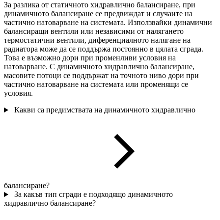
За разлика от статичното хидравлично балансиране, при
динамичното балансиране се предвиждат и случаите на
частично натоварване на системата. Използвайки динамични
балансиращи вентили или независими от налягането
термостатични вентили, диференциалното налягане на
радиатора може да се поддържа постоянно в цялата сграда.
Това е възможно дори при променливи условия на
натоварване. С динамичното хидравлично балансиране,
масовите потоци се поддържат на точното ниво дори при
частично натоварване на системата или променящи се
условия.
Какви са предимствата на динамичното хидравлично
балансиране?
За какъв тип сгради е подходящо динамичното
хидравлично балансиране?