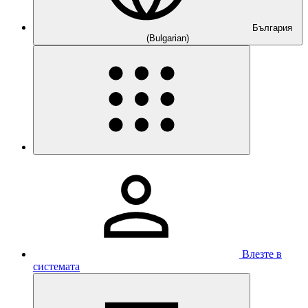
България
(Bulgarian)
Влезте в
системата