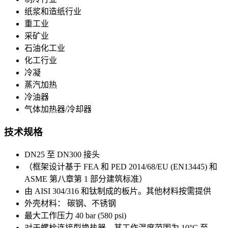
纸浆和造纸行业
重工业
采矿业
石油化工业
化工行业
冷凝
蒸汽加热
冷油器
气体加热器/冷却器
技术规格
DN25 至 DN300 接头
（框架设计基于 FEA 和 PED 2014/68/EU (EN13445) 和
ASME 第八章第 1 部分建筑标准）
由 AISI 304/316 和钛制成的板片。其他材料按需提供
外壳材料： 碳钢、不锈钢
最大工作压力 40 bar (580 psi)
对于螺栓连接型换热器，其工作温度范围为 10°C 至