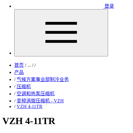
登录
首页
/
...
/
/
产品
/
气候方案事业部制冷业务
/
压缩机
/
空调和热泵压缩机
/
变频涡旋压缩机 - VZH
/
VZH 4-11TR
VZH 4-11TR