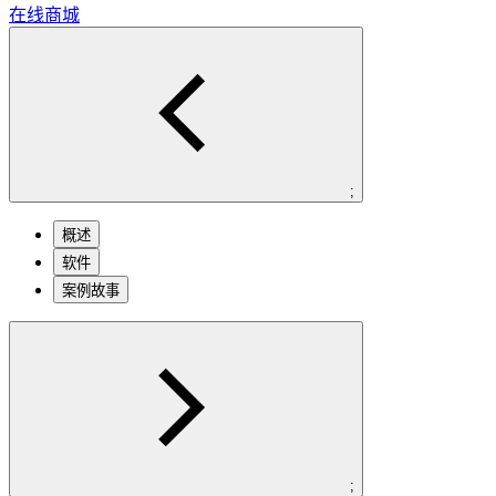
在线商城
;
概述
软件
案例故事
;