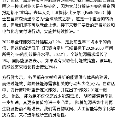
分，但这一点却并没有得到应有的重视。我们通过实践已经证
明这一模式对业务是有好处的，因为大部分解决方案的投资回
报期都不到3年。去年大会上法提赫·比罗尔（Fatih Birol）博
士甚至将森讷堡命名为‘全球能效之都’，这是一个重要的转折
点，但我们却不可以就此止步。接下来我们要做的是将能效和
电气化方案付诸行动，实施并持续推进。”
2022年全球能效提升幅度为2.2%，是此前五年平均水平的两
倍，但这仍然远低于《巴黎协定》气候目标下2020-2030 年间
所需的4%的能效提升水平。2022年，全球能源需求增长了
1%。国际能源署表示，如果没有采取任何能效措施，该年度
的能源需求增长将会接近3%1。
方行健表示， 各国都在大举推进新的能源供应体系的建设，
而通过能效手段降低能源需求相关的行动却少之又少。在讲话
中，方行健呼吁重新定义能效，并提出了“能效2.0”这一概
念。 他说，能效绝不仅仅是减少能源需求， 随着能源转型进
一步加速，其更多价值将进一步凸显。 随着能源系统中可再
生能源份额不断增长，我们需要物联网、人工智能等数字化解
决方案，来打造系统所需的灵活性。