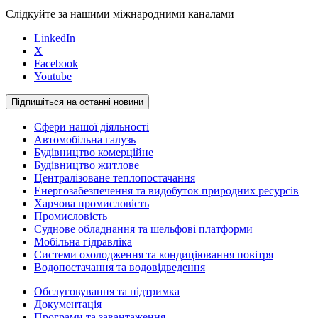
Слідкуйте за нашими міжнародними каналами
LinkedIn
X
Facebook
Youtube
Підпишіться на останні новини
Сфери нашої діяльності
Автомобільна галузь
Будівництво комерційне
Будівництво житлове
Централізоване теплопостачання
Енергозабезпечення та видобуток природних ресурсів
Харчова промисловість
Промисловість
Суднове обладнання та шельфові платформи
Мобільна гідравліка
Системи охолодження та кондиціювання повітря
Водопостачання та водовідведення
Обслуговування та підтримка
Документація
Програми та завантаження