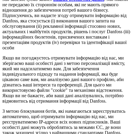
не передаємо їх стороннім особам, які не мають прямого
відношення до забезпечення потреб вашого бізнесу.
Підписуючись, ви надаєте згоду отримувати інформацію від
Danfoss, яка стосується (i) виконання вашого запита на
обслуговування (ii) рекламної інформації стосовно нових,
актуальних і майбутніх продуктів, рішень і послуг Danfoss (iii)
інформаційних бюлетенів, присвячених виставкам і
презентаціям продуктів (iv) перевірки та ідентифікації вашої
особи
Якщо ви погоджуєтесь отримувати інформацію від нас, ми
зберігаємо ваші особисті дані з метою персоналізації вмісту,
який ми надсилатимемо вам. Для забезпечення
індивідуального підходу та надання інформації, яка буде
цікавою саме вам, ми аналізуємо дані вашого профілю, аби
дізнатись ваші інтереси та преференції. Для цього ми
використовуємо файли "cookie" та механізми відстеження.
Якщо ви не бажаєте, аби ваші дані аналізувались, потрібно
відмовитись від отримання інформації від Danfoss.
З метою блокування ботів, які намагаються зареєструватись
автоматично, щоб отримувати інформацію від нас, ми
реєструватимемо IP-адреси всіх нових підписників. Ваші
особисті дані можуть оброблятись за межами ЄС, де вони
також захищені згідно з найвищими стандартами Danfoss.