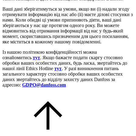
Ваші дані зберігатимуться за умови, якщо ви (i) надали згоду
отримувати інформацію від нас або (ii) маєте ділові стосунки з
нами. Коли обидві ці умови припиняють діяти, ваші дані
зберігаються у нас ще протягом одного року. Ви можете
відмовитись від отримання інформації від нас у будь-який
момент, скориставшись призначеним для цього посиланням,
яке міститься в кожному нашому повідомленні.
Із нашою політикою конфіденційності можна
ознайомитись
тут
. Якщо бажаєте подати скаргу стосовно
обробки ваших особистих даних, будь ласка, звертайтесь до
нашої лінії Ethics Hotline
тут
. У разі виникнення питань
загального характеру стосовно обробки ваших особистих
даних звертайтесь до відділу захисту даних Danfoss за
адресою:
GDPO@danfoss.com