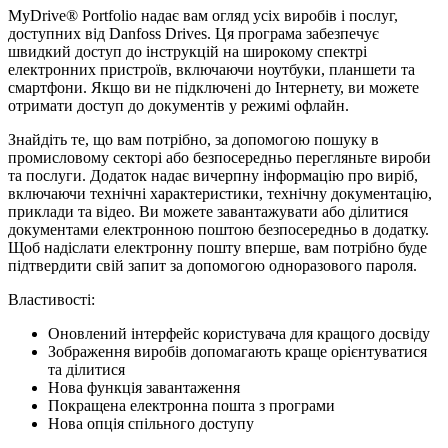
MyDrive® Portfolio надає вам огляд усіх виробів і послуг,
доступних від Danfoss Drives. Ця програма забезпечує
швидкий доступ до інструкцій на широкому спектрі
електронних пристроїв, включаючи ноутбуки, планшети та
смартфони. Якщо ви не підключені до Інтернету, ви можете
отримати доступ до документів у режимі офлайн.
Знайдіть те, що вам потрібно, за допомогою пошуку в
промисловому секторі або безпосередньо перегляньте вироби
та послуги. Додаток надає вичерпну інформацію про виріб,
включаючи технічні характеристики, технічну документацію,
приклади та відео. Ви можете завантажувати або ділитися
документами електронною поштою безпосередньо в додатку.
Щоб надіслати електронну пошту вперше, вам потрібно буде
підтвердити свій запит за допомогою одноразового пароля.
Властивості:
Оновлений інтерфейс користувача для кращого досвіду
Зображення виробів допомагають краще орієнтуватися
та ділитися
Нова функція завантаження
Покращена електронна пошта з програми
Нова опція спільного доступу