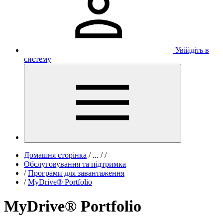
Увійдіть в
систему
Домашня сторінка
/
...
/
/
Обслуговування та підтримка
/
Програми для завантаження
/
MyDrive® Portfolio
MyDrive® Portfolio