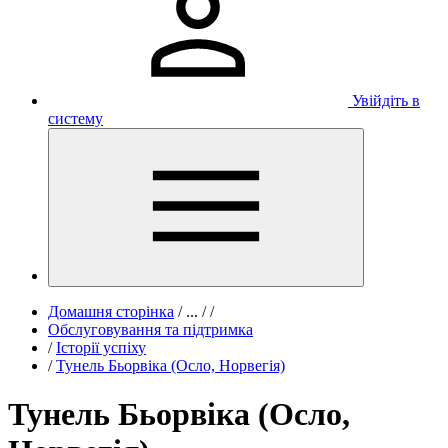
Увійдіть в
систему
Домашня сторінка
/
...
/
/
Обслуговування та підтримка
/
Історії успіху
/
Тунель Бьорвіка (Осло, Норвегія)
Тунель Бьорвіка (Осло,