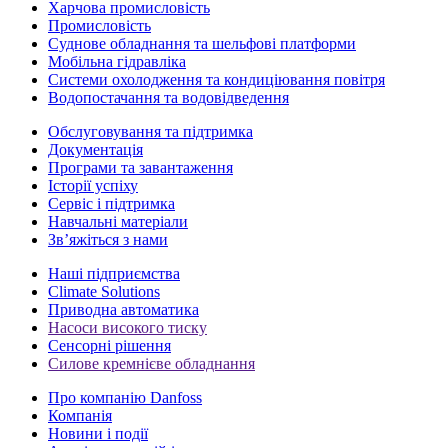
Харчова промисловість
Промисловість
Суднове обладнання та шельфові платформи
Мобільна гідравліка
Системи охолодження та кондиціювання повітря
Водопостачання та водовідведення
Обслуговування та підтримка
Документація
Програми та завантаження
Історії успіху
Сервіс і підтримка
Навчальні матеріали
Зв’яжіться з нами
Наші підприємства
Climate Solutions
Приводна автоматика
Насоси високого тиску
Сенсорні рішення
Силове кремнієве обладнання
Про компанію Danfoss
Компанія
Новини і події