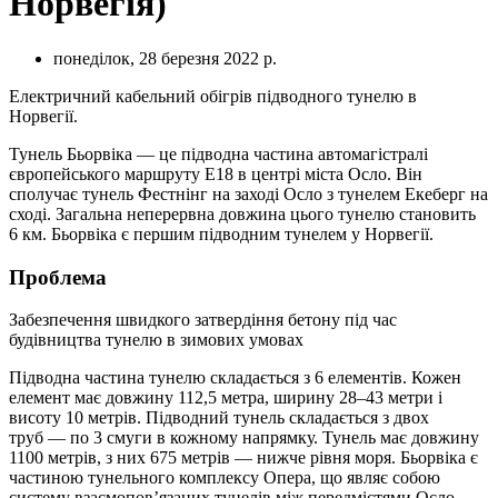
Норвегія)
понеділок, 28 березня 2022 р.
Електричний кабельний обігрів підводного тунелю в
Норвегії.
Тунель Бьорвіка — це підводна частина автомагістралі
європейського маршруту E18 в центрі міста Осло. Він
сполучає тунель Фестнінг на заході Осло з тунелем Екеберг на
сході. Загальна неперервна довжина цього тунелю становить
6 км. Бьорвіка є першим підводним тунелем у Норвегії.
Проблема
Забезпечення швидкого затвердіння бетону під час
будівництва тунелю в зимових умовах
Підводна частина тунелю складається з 6 елементів. Кожен
елемент має довжину 112,5 метра, ширину 28–43 метри і
висоту 10 метрів. Підводний тунель складається з двох
труб — по 3 смуги в кожному напрямку. Тунель має довжину
1100 метрів, з них 675 метрів — нижче рівня моря. Бьорвіка є
частиною тунельного комплексу Опера, що являє собою
систему взаємопов’язаних тунелів між передмістями Осло —