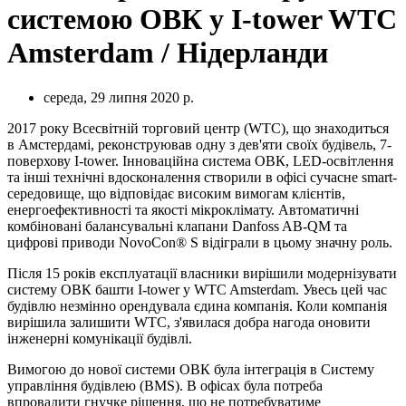
системою ОВК у I-tower WTC
Amsterdam / Нідерланди
середа, 29 липня 2020 р.
2017 року Всесвітній торговий центр (WTC), що знаходиться
в Амстердамі, реконструював одну з дев'яти своїх будівель, 7-
поверхову I-tower. Інноваційна система ОВК, LED-освітлення
та інші технічні вдосконалення створили в офісі сучасне smart-
середовище, що відповідає високим вимогам клієнтів,
енергоефективності та якості мікроклімату. Автоматичні
комбіновані балансувальні клапани Danfoss AB-QM та
цифрові приводи NovoCon® S відіграли в цьому значну роль.
Після 15 років експлуатації власники вирішили модернізувати
систему ОВК башти I-tower у WTC Amsterdam. Увесь цей час
будівлю незмінно орендувала єдина компанія. Коли компанія
вирішила залишити WTC, з'явилася добра нагода оновити
інженерні комунікації будівлі.
Вимогою до нової системи ОВК була інтеграція в Систему
управління будівлею (BMS). В офісах була потреба
впровадити гнучке рішення, що не потребуватиме