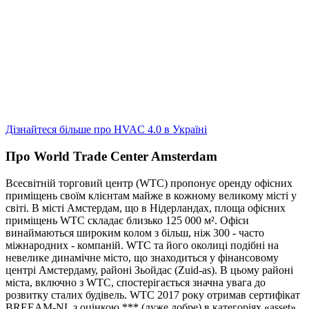
Дізнайтеся більше про HVAC 4.0 в Україні
Про World Trade Center Amsterdam
Всесвітній торговий центр (WTC) пропонує оренду офісних
приміщень своїм клієнтам майже в кожному великому місті у
світі. В місті Амстердам, що в Нідерландах, площа офісних
приміщень WTC складає близько 125 000 м². Офіси
винаймаються широким колом з більш, ніж 300 - часто
міжнародних - компаній. WTC та його околиці подібні на
невелике динамічне місто, що знаходиться у фінансовому
центрі Амстердаму, районі Зьойдас (Zuid-as). В цьому районі
міста, включно з WTC, спостерігається значна увага до
розвитку сталих будівель. WTC 2017 року отримав сертифікат
BREEAM-NL з оцінкою *** (дуже добре) в категоріях «asset»