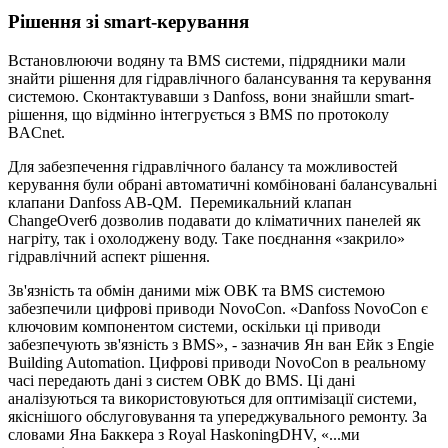
Рішення зі smart-керування
Встановлюючи водяну та BMS системи, підрядники мали
знайти рішення для гідравлічного балансування та керування
системою. Сконтактувавши з Danfoss, вони знайшли smart-
рішення, що відмінно інтегрується з BMS по протоколу
BACnet.
Для забезпечення гідравлічного балансу та можливостей
керування були обрані автоматичні комбіновані балансувальні
клапани Danfoss AB-QM. Перемикальний клапан
ChangeOver6 дозволив подавати до кліматичних панелей як
нагріту, так і охолоджену воду. Таке поєднання «закрило»
гідравлічний аспект рішення.
Зв'язність та обмін даними між ОВК та BMS системою
забезпечили цифрові приводи NovoCon. «Danfoss NovoCon є
ключовим компонентом системи, оскільки ці приводи
забезпечують зв'язність з BMS», - зазначив Ян ван Ейк з Engie
Building Automation. Цифрові приводи NovoCon в реальному
часі передають дані з систем ОВК до BMS. Ці дані
аналізуються та використовуються для оптимізації системи,
якіснішого обслуговування та упереджувального ремонту. За
словами Яна Баккера з Royal HaskoningDHV, «...ми