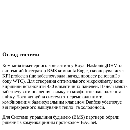
Огляд системи
Компанія інженерного консалтингу Royal HaskoningDHV та
системний інтегратор BMS компанія Engie, скооперувалися з
KPI projecten (що забезпечувала нагляд процесу реновації з
боку WTC). Для створення оптимального мікроклімату вони
вирішили встановити 430 кліматичних панелей. Панелі мають
забезпечувати опалення взимку та комфортне охолодження
влітку. Чотиритрубна система з перемикальним та
комбінованим балансувальним клапаном Danfoss убезпечує
від перехресного змішування тепло- та холодоносії.
Для Системи управління будівлею (BMS) партнери обрали
рішення з комунікаційним протоколом BACnet.