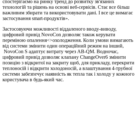
спостерігаємо на ринку тренд до розвитку зв'язаних
технологій та рішень на основі веб-сервісів. Стає все більш
важливим збирати та використовувати дані. І все це вимагає
застосування smart-продуктів».
Застосовуючи можливості віддаленого вводу-виводу,
цифровий привід NovoCon дозволяє також керувати
переміною опалення<>охолодження. Коли умови вимагають
від системи змінити один операційний режим на інший,
NovoCon S адаптує витрату через AB-QM. Водночас,
цифровий привід дозволяє клапану ChangeOver6 змінити
позицію з відкритої на закриту щоб, для прикладу, перекрити
теплоносій і відкрити холодоносій, а влаштування 4-трубної
системи забезпечує наявність як тепла так і холоду у кожного
користувача в будь-який час.