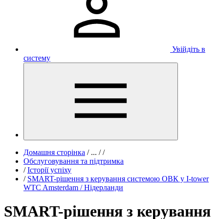
Увійдіть в
систему
Домашня сторінка
/
...
/
/
Обслуговування та підтримка
/
Історії успіху
/
SMART-рішення з керування системою ОВК у I-tower
WTC Amsterdam / Нідерланди
SMART-рішення з керування