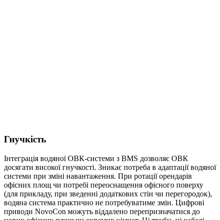
Гнучкість
Інтеграція водяної ОВК-системи з BMS дозволяє ОВК
досягати високої гнучкості. Зникає потреба в адаптації водяної
системи при зміні навантаження. При ротації орендарів
офісних площ чи потребі переоснащення офісного поверху
(для прикладу, при зведенні додаткових стін чи перегородок),
водяна система практично не потребуватиме змін. Цифрові
приводи NovoCon можуть віддалено перепризначатися до