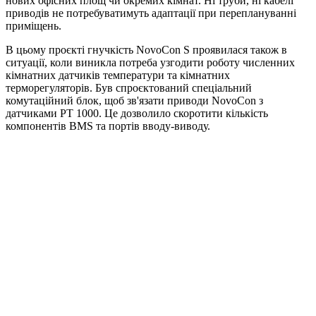
нових офісних площ чи окремих кімнат. Ні труби, ні кабелі
приводів не потребуватимуть адаптації при переплануванні
приміщень.
В цьому проєкті гнучкість NovoCon S проявилася також в
ситуації, коли виникла потреба узгодити роботу численних
кімнатних датчиків температури та кімнатних
терморегуляторів. Був спроєктований спеціальний
комутаційний блок, щоб зв'язати приводи NovoCon з
датчиками PT 1000. Це дозволило скоротити кількість
компонентів BMS та портів вводу-виводу.