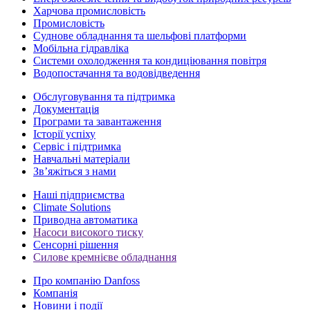
Харчова промисловість
Промисловість
Суднове обладнання та шельфові платформи
Мобільна гідравліка
Системи охолодження та кондиціювання повітря
Водопостачання та водовідведення
Обслуговування та підтримка
Документація
Програми та завантаження
Історії успіху
Сервіс і підтримка
Навчальні матеріали
Зв’яжіться з нами
Наші підприємства
Climate Solutions
Приводна автоматика
Насоси високого тиску
Сенсорні рішення
Силове кремнієве обладнання
Про компанію Danfoss
Компанія
Новини і події