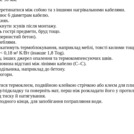
перетинатися між собою та з іншими нагрівальними кабелями.
нює 6 діаметрам кабелю.
хнях.
нути зсувів після монтажу.
 гострі предмети, бруд тощо.
зернистий бетон).
меблями.
катимуть термоблокування, наприклад меблі, товсті килими тощо
 0,18 м² K/Вт (інакше 1,8 Tog).
лу, інших джерел опалення та термокомпенсуючих швів.
овина відстані між лініями кабелю (С–С).
дільника, наприклад до бетону.
огори.
атися термоклеєм, подвійною клейкою стрічкою або клеєм для пли
ку/підкладку та поверніть мат, перш ніж розкладати його у прот
д тиску й натягування.
лодного кінця, для запобігання потрапляння води.