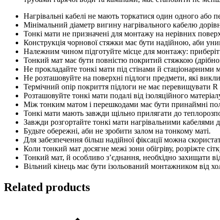
Нагрівальні кабелі не мають торкатися один одного або 
Мінімальний діаметр вигину нагрівального кабелю дорів
Тонкі мати не призначені для монтажу на нерівних повер
Конструкція чорнової стяжки має бути надійною, аби уник
Належним чином підготуйте місце для монтажу: приберіть
Тонкий мат має бути повністю покритий стяжкою (дрібно
Не прокладайте тонкі мати під стінами й стаціонарними 
Не розташовуйте на поверхні підлоги предмети, які викли
Термічний опір покриття підлоги не має перевищувати R <
Розташовуйте тонкі мати подалі від ізоляційного матеріа
Між тонким матом і перешкодами має бути принаймні пол
Тонкі мати мають завжди щільно прилягати до теплорозпо
Завжди розгортайте тонкі мати нагрівальними кабелями д
Будьте обережні, аби не зробити залом на тонкому маті.
Для забезпечення більш надійної фіксації можна скорист
Коли тонкий мат досягне межі зони обігріву, розріжте сіт
Тонкий мат, й особливо з’єднання, необхідно захищати ві
Вільний кінець має бути ізольований монтажником від хо
Related products