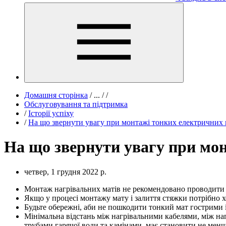
Домашня сторінка
/
...
/
/
Обслуговування та підтримка
/
Історії успіху
/
На що звернути увагу при монтажі тонких електричних 
На що звернути увагу при мо
четвер, 1 грудня 2022 р.
Монтаж нагрівальних матів не рекомендовано проводити 
Якщо у процесі монтажу мату і залиття стяжки потрібно х
Будьте обережні, аби не пошкодити тонкий мат гострими
Мінімальна відстань між нагрівальними кабелями, між на
трубами гарячої води та камінами, має становити не менш