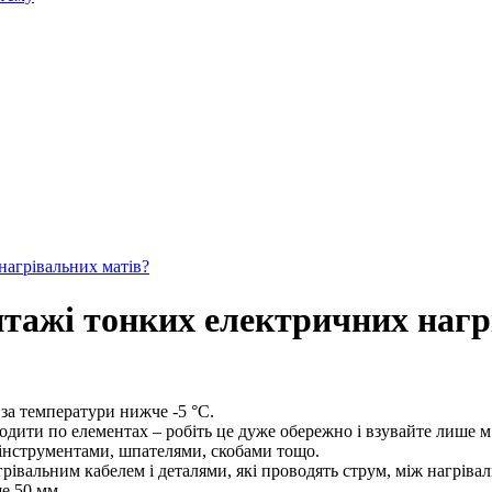
нагрівальних матів?
нтажі тонких електричних нагр
за температури нижче -5 °C.
одити по елементах – робіть це дуже обережно і взувайте лише м’
 інструментами, шпателями, скобами тощо.
грівальним кабелем і деталями, які проводять струм, між нагрі
е 50 мм.