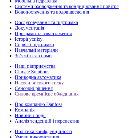
Мобільна гідравліка
Системи охолодження та кондиціювання повітря
Водопостачання та водовідведення
Обслуговування та підтримка
Документація
Програми та завантаження
Історії успіху
Сервіс і підтримка
Навчальні матеріали
Зв’яжіться з нами
Наші підприємства
Climate Solutions
Приводна автоматика
Насоси високого тиску
Сенсорні рішення
Силове кремнієве обладнання
Про компанію Danfoss
Компанія
Новини і події
Аналіз тенденцій і перспектив
Політика конфіденційності
Умови використання