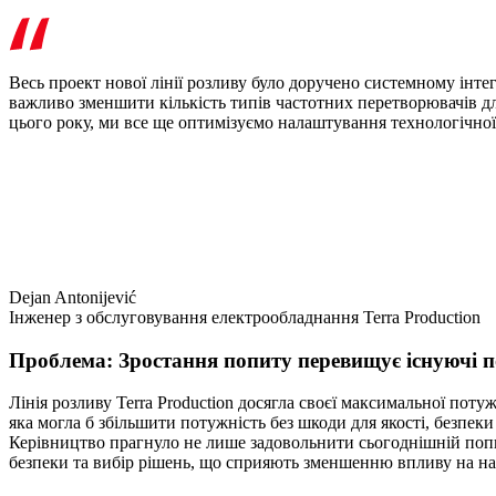
Весь проект нової лінії розливу було доручено системному інте
важливо зменшити кількість типів частотних перетворювачів дл
цього року, ми все ще оптимізуємо налаштування технологічної 
Dejan Antonijević
Інженер з обслуговування електрообладнання Terra Production
Проблема: Зростання попиту перевищує існуючі п
Лінія розливу Terra Production досягла своєї максимальної потуж
яка могла б збільшити потужність без шкоди для якості, безпеки
Керівництво прагнуло не лише задовольнити сьогоднішній попи
безпеки та вибір рішень, що сприяють зменшенню впливу на н