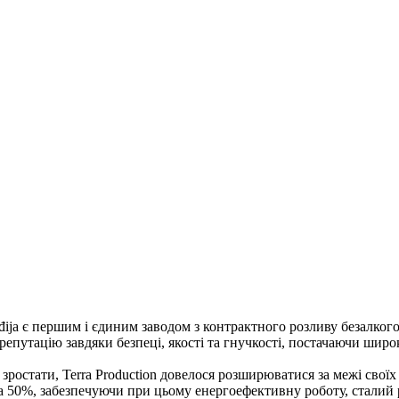
Inđija є першим і єдиним заводом з контрактного розливу безалко
репутацію завдяки безпеці, якості та гнучкості, постачаючи широ
ростати, Terra Production довелося розширюватися за межі свої
а 50%, забезпечуючи при цьому енергоефективну роботу, сталий р