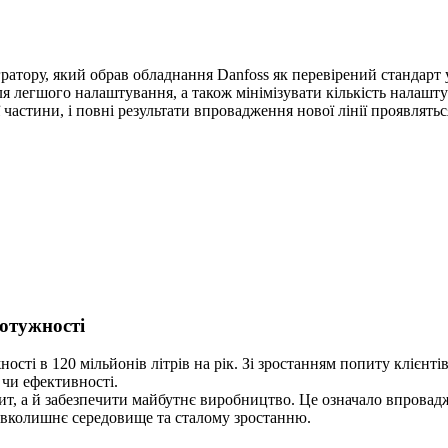
гратору, який обрав обладнання Danfoss як перевірений стандарт 
я легшого налаштування, а також мінімізувати кількість налаштув
частини, і повні результати впровадження нової лінії проявлять
отужності
ності в 120 мільйонів літрів на рік. Зі зростанням попиту клієнт
 чи ефективності.
т, а й забезпечити майбутнє виробництво. Це означало впровадж
авколишнє середовище та сталому зростанню.