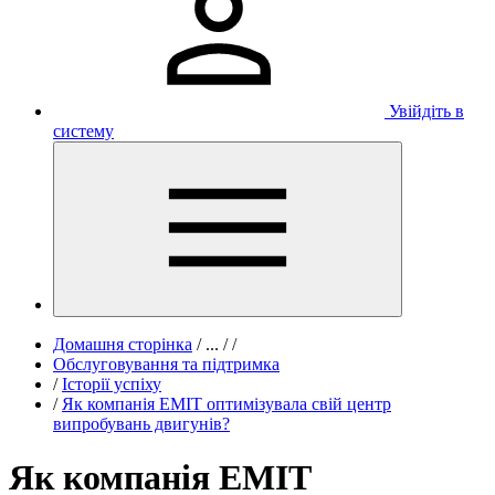
Увійдіть в
систему
Домашня сторінка
/
...
/
/
Обслуговування та підтримка
/
Історії успіху
/
Як компанія EMIT оптимізувала свій центр
випробувань двигунів?
Як компанія EMIT