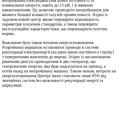
випробувань електродвигунів різної потужності та
номінальної напруги, навіть до 15 кВ, і зі змінним
навантаженням. Це дозволяє проводити випробування для
якомога більшої кількості галузей промисловості. Згідно із
задумом новий центр зможе перевіряти відповідність
параметрів існуючим стандартам, а також перевіряти
експлуатаційні характеристики, що перевищують поточні
норми.
Важливим було також питання енергоспоживання.
Розробники вирішили встановити приводи в системі
рекуперації електроенергії (на рівні шини постійного струму)
з поверненням живлення до мережі. Згідно із запланованим
рішенням двигун приводитиме в дію генератор, що
генеруватиме енергію, яка буде надсилатися на привод, а
потім назад на випробувану машину. Таким чином, витрати на
енергоспоживання Центру мали становити лише 85% від
звичайних систем без можливості рекуперації енергії та
циркуляції.