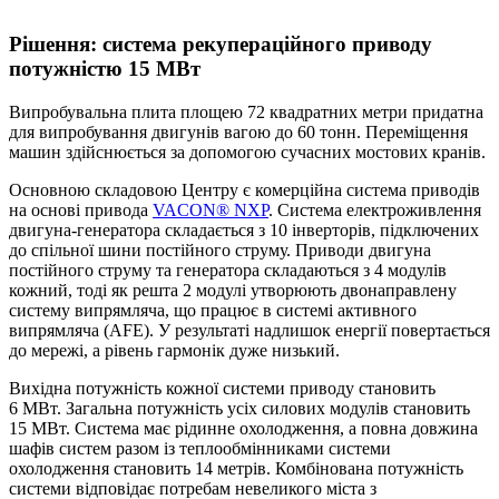
Рішення: система рекупераційного приводу
потужністю 15 МВт
Випробувальна плита площею 72 квадратних метри придатна
для випробування двигунів вагою до 60 тонн. Переміщення
машин здійснюється за допомогою сучасних мостових кранів.
Основною складовою Центру є комерційна система приводів
на основі привода
VACON® NXP
. Система електроживлення
двигуна-генератора складається з 10 інверторів, підключених
до спільної шини постійного струму. Приводи двигуна
постійного струму та генератора складаються з 4 модулів
кожний, тоді як решта 2 модулі утворюють двонаправлену
систему випрямляча, що працює в системі активного
випрямляча (AFE). У результаті надлишок енергії повертається
до мережі, а рівень гармонік дуже низький.
Вихідна потужність кожної системи приводу становить
6 МВт. Загальна потужність усіх силових модулів становить
15 МВт. Система має рідинне охолодження, а повна довжина
шафів систем разом із теплообмінниками системи
охолодження становить 14 метрів. Комбінована потужність
системи відповідає потребам невеликого міста з