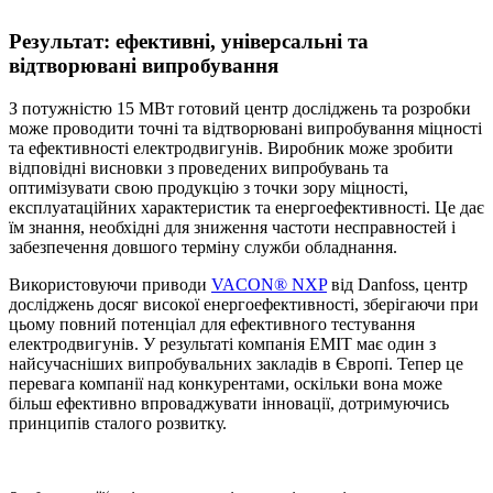
Результат: ефективні, універсальні та
відтворювані випробування
З потужністю 15 МВт готовий центр досліджень та розробки
може проводити точні та відтворювані випробування міцності
та ефективності електродвигунів. Виробник може зробити
відповідні висновки з проведених випробувань та
оптимізувати свою продукцію з точки зору міцності,
експлуатаційних характеристик та енергоефективності. Це дає
їм знання, необхідні для зниження частоти несправностей і
забезпечення довшого терміну служби обладнання.
Використовуючи приводи
VACON® NXP
від Danfoss, центр
досліджень досяг високої енергоефективності, зберігаючи при
цьому повний потенціал для ефективного тестування
електродвигунів. У результаті компанія EMIT має один з
найсучасніших випробувальних закладів в Європі. Тепер це
перевага компанії над конкурентами, оскільки вона може
більш ефективно впроваджувати інновації, дотримуючись
принципів сталого розвитку.