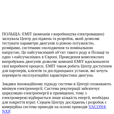
ПОЛЬЩА: EMIT (компанія з виробництва електромашин)
заснувала Центр досліджень та розробок, який дозволяє
тестувати параметри двигунів із різною потужністю,
розмірами, системами охолодження та номінальною
напругою. Це найсучасніший об’єкт такого роду в Польщі та
один з найсучасніших в Європі. Проведення комплексних
випробувань двигунів дозволяє компанії EMIT вдосконалити
свої виробничі процеси. EMIT також робить Центр доступним
для партнерів, клієнтів та дослідницьких установ, які хочуть
перевірити експлуатаційні характеристики двигуна.
Завдяки інноваційному підходу системи в Центрі споживають
мінімум електроенергії. Система рекуперації забезпечує
циркуляцію електроенергії в приміщенні, тому з
електромережі відбирається лише кількість енергії, необхідна
для покриття втрат. Серцем Центру досліджень і розробок є
комерційна система приводів на основі приводів
VACON®
NXP
.