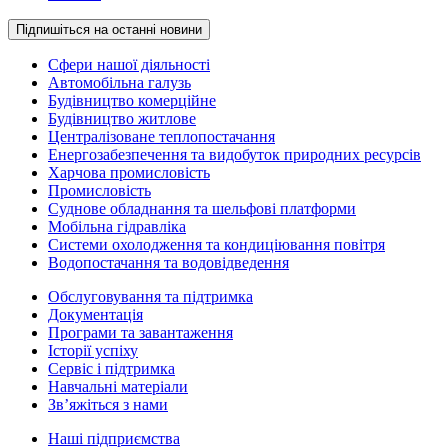
Підпишіться на останні новини
Сфери нашої діяльності
Автомобільна галузь
Будівництво комерційне
Будівництво житлове
Централізоване теплопостачання
Енергозабезпечення та видобуток природних ресурсів
Харчова промисловість
Промисловість
Суднове обладнання та шельфові платформи
Мобільна гідравліка
Системи охолодження та кондиціювання повітря
Водопостачання та водовідведення
Обслуговування та підтримка
Документація
Програми та завантаження
Історії успіху
Сервіс і підтримка
Навчальні матеріали
Зв’яжіться з нами
Наші підприємства