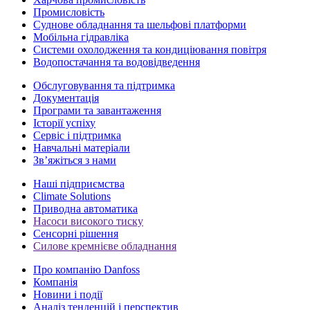
Промисловість
Суднове обладнання та шельфові платформи
Мобільна гідравліка
Системи охолодження та кондиціювання повітря
Водопостачання та водовідведення
Обслуговування та підтримка
Документація
Програми та завантаження
Історії успіху
Сервіс і підтримка
Навчальні матеріали
Зв’яжіться з нами
Наші підприємства
Climate Solutions
Приводна автоматика
Насоси високого тиску
Сенсорні рішення
Силове кремнієве обладнання
Про компанію Danfoss
Компанія
Новини і події
Аналіз тенденцій і перспектив