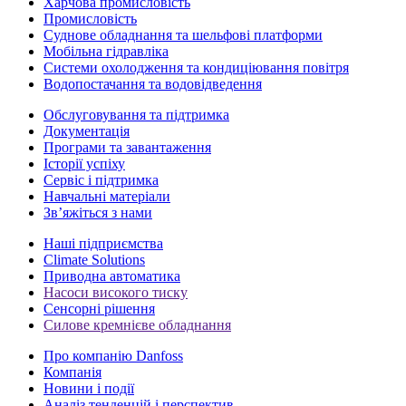
Харчова промисловість
Промисловість
Суднове обладнання та шельфові платформи
Мобільна гідравліка
Системи охолодження та кондиціювання повітря
Водопостачання та водовідведення
Обслуговування та підтримка
Документація
Програми та завантаження
Історії успіху
Сервіс і підтримка
Навчальні матеріали
Зв’яжіться з нами
Наші підприємства
Climate Solutions
Приводна автоматика
Насоси високого тиску
Сенсорні рішення
Силове кремнієве обладнання
Про компанію Danfoss
Компанія
Новини і події
Аналіз тенденцій і перспектив