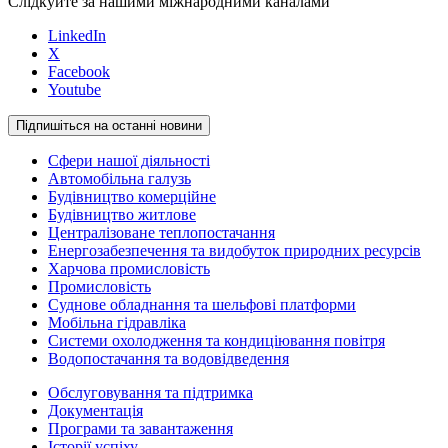
Слідкуйте за нашими міжнародними каналами
LinkedIn
X
Facebook
Youtube
Підпишіться на останні новини
Сфери нашої діяльності
Автомобільна галузь
Будівництво комерційне
Будівництво житлове
Централізоване теплопостачання
Енергозабезпечення та видобуток природних ресурсів
Харчова промисловість
Промисловість
Суднове обладнання та шельфові платформи
Мобільна гідравліка
Системи охолодження та кондиціювання повітря
Водопостачання та водовідведення
Обслуговування та підтримка
Документація
Програми та завантаження
Історії успіху