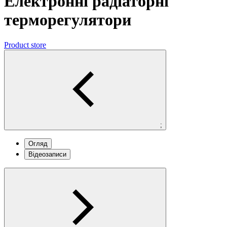
Електронні радіаторні
терморегулятори
Product store
;
Огляд
Відеозаписи