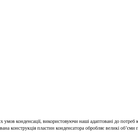
 умов конденсації, використовуючи наші адаптовані до потреб клі
ована конструкція пластин конденсатора обробляє великі об’єми п