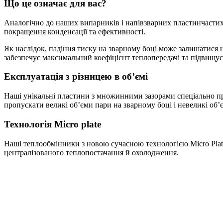
Що це означає для вас?
Аналогічно до наших випарників і напівзварних пластинчастих
покращення конденсації та ефективності.
Як наслідок, падіння тиску на зварному боці може залишатися н
забезпечує максимальний коефіцієнт теплопередачі та підвищу
Експлуатація з різницею в об’ємі
Наші унікальні пластини з множинними зазорами спеціально пр
пропускати великі об’єми пари на зварному боці і невеликі об
Технологія Micro plate
Наші теплообмінники з новою сучасною технологією Micro Plat
централізованого теплопостачання й охолодження.