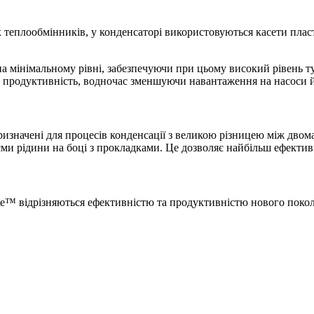
 теплообмінників, у конденсаторі використовуються касети плас
а мінімальному рівні, забезпечуючи при цьому високий рівень ту
є продуктивність, водночас зменшуючи навантаження на насоси й
изначені для процесів конденсації з великою різницею між двом
’єми рідини на боці з прокладками. Це дозволяє найбільш ефекти
e™ відрізняються ефективністю та продуктивністю нового поколі