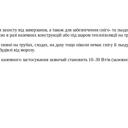
я захисту від замерзання, а також для забезпечення сніго- та льо
ою в разі наземних конструкцій або під шаром теплоізоляції на т
ззовні на трубах, сходах, на даху тощо ніколи немає снігу й льо
удівлі від морозу.
я наземного застосування зазвичай становить 10–30 Вт/м (залежно