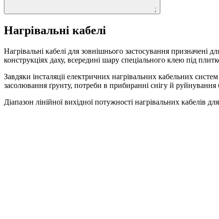
;
Нагрівальні кабелі
Нагрівальні кабелі для зовнішнього застосування призначені дл
конструкціях даху, всередині шару спеціального клею під плитк
Завдяки інсталяціі електричних нагрівальних кабельних систем 
засолювання ґрунту, потреби в прибиранні снігу й руйнування б
Діапазон лінійної вихідної потужності нагрівальних кабелів дл