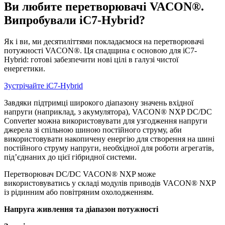
Ви любите перетворювачі VACON®.
Випробували iC7-Hybrid?
Як і ви, ми десятиліттями покладаємося на перетворювачі
потужності VACON®. Ця спадщина є основою для iC7-
Hybrid: готові забезпечити нові цілі в галузі чистої
енергетики.
Зустрічайте iC7-Hybrid
Завдяки підтримці широкого діапазону значень вхідної
напруги (наприклад, з акумулятора), VACON® NXP DC/DC
Converter можна використовувати для узгодження напруги
джерела зі спільною шиною постійного струму, аби
використовувати накопичену енергію для створення на шині
постійного струму напруги, необхідної для роботи агрегатів,
під’єднаних до цієї гібридної системи.
Перетворювач DC/DC VACON® NXP може
використовуватись у складі модулів приводів VACON® NXP
із рідинним або повітряним охолодженням.
Напруга живлення та діапазон потужності