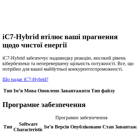
iC7-Hybrid втілює ваші прагнення
щодо чистої енергії
iC7-Hybrid забезпечує надшвидку реакцію, високий рівень
кібербезпеки та неперевершену щільність потужності. Все, що
потрібно для вашої майбутньої конкурентоспроможності.
Що надає iC7-Hybrid?
Тип
Ім’я
Мова
Оновлено
Завантажити
Тип файлу
Програмне забезпечення
Програмне забезпечення
Software
Тип
Ім’я
Версія
Опубліковано
Стан
Завантаж
Characteristic