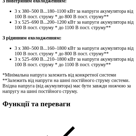
З повітряним охолодженням:
3 x 380–500 В...180–1100 кВт за напруги акумулятора від
100 В пост. струму * до 800 В пост. струму**
3 x 525–690 В...200–1200 кВт за напруги акумулятора від
100 В пост. струму * до 1100 В пост. струму**
З рідинним охолодженням:
3 x 380–500 В...160–1800 кВт за напруги акумулятора від
100 В пост. струму * до 800 В пост. струму**
3 x 525–690 В...210–1800 кВт за напруги акумулятора від
100 В пост. струму * до 1100 В пост. струму**
*Мінімальна напруга залежить від конкретної системи
**Залежить від напруги на шині постійного струму системи.
Вхідна напруга (від акумулятора) має бути завжди нижчою за
напругу на шині постійного струму.
Функції та переваги