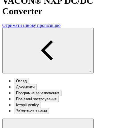
VACON® NXP DC/DC
Converter
Отримати цінову пропозицію
;
Огляд
Документи
Програмне забезпечення
Пов’язані застосування
Історії успіху
Зв’яжіться з нами