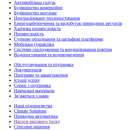
Автомобільна галузь
Будівництво комерційне
Будівництво житлове
Централізоване теплопостачання
Енергозабезпечення та видобуток природних ресурсів
Харчова промисловість
Промисловість
Суднове обладнання та шельфові платформи
Мобільна гідравліка
Системи охолодження та кондиціювання повітря
Водопостачання та водовідведення
Обслуговування та підтримка
Документація
Програми та завантаження
Історії успіху
Сервіс і підтримка
Навчальні матеріали
Зв’яжіться з нами
Наші підприємства
Climate Solutions
Приводна автоматика
Насоси високого тиску
Сенсорні рішення