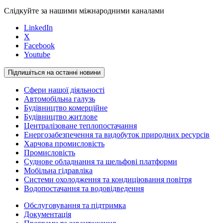
Слідкуйте за нашими міжнародними каналами
LinkedIn
X
Facebook
Youtube
Підпишіться на останні новини
Сфери нашої діяльності
Автомобільна галузь
Будівництво комерційне
Будівництво житлове
Централізоване теплопостачання
Енергозабезпечення та видобуток природних ресурсів
Харчова промисловість
Промисловість
Суднове обладнання та шельфові платформи
Мобільна гідравліка
Системи охолодження та кондиціювання повітря
Водопостачання та водовідведення
Обслуговування та підтримка
Документація