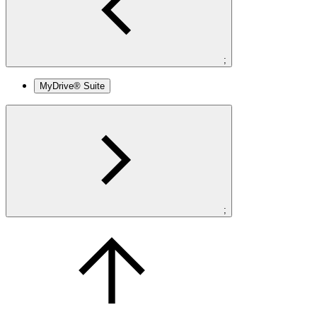
;
MyDrive® Suite
;