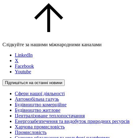
Слідкуйте за нашими міжнародними каналами
LinkedIn
X
Facebook
Youtube
Підпишіться на останні новини
Сфери нашої діяльності
Автомобільна галузь
Будівництво комерційне
Будівництво житлове
Централізоване теплопостачання
Енергозабезпечення та видобуток природних ресурсів
Харчова промисловість
Промисловість
Суднове обладнання та шельфові платформи