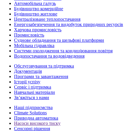
Автомобільна галузь
Будівництво комерційне
Будівництво житлове
Централізоване теплопостачання
Енергозабезпечення та видобуток природних ресурсів
Харчова промисловість
Промисловість
Суднове обладнання та шельфові платформи
Мобільна гідравліка
Системи охолодження та кондиціювання повітря
Водопостачання та водовідведення
Обслуговування та підтримка
Документація
Програми та завантаження
Історії успіху
Сервіс і підтримка
Навчальні матеріали
Зв’яжіться з нами
Наші підприємства
Climate Solutions
Приводна автоматика
Насоси високого тиску
Сенсорні рішення