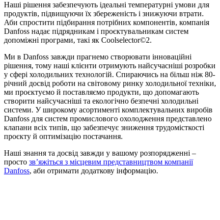
Наші рішення забезпечують ідеальні температурні умови для
продуктів, підвищуючи їх збереженість і знижуючи втрати.
Аби спростити підбирання потрібних компонентів, компанія
Danfoss надає підрядникам і проєктувальникам систем
допоміжні програми, такі як Coolselector©2.
Ми в Danfoss завжди прагнемо створювати інноваційні
рішення, тому наші клієнти отримують найсучасніші розробки
у сфері холодильних технологій. Спираючись на більш ніж 80-
річний досвід роботи на світовому ринку холодильної техніки,
ми проєктуємо й поставляємо продукти, що допомагають
створити найсучасніші та екологічно безпечні холодильні
системи. У широкому асортименті комплектувальних виробів
Danfoss для систем промислового охолодження представлено
клапани всіх типів, що забезпечує зниження трудомісткості
проєкту й оптимізацію постачання.
Наші знання та досвід завжди у вашому розпорядженні –
просто
зв’яжіться з місцевим представництвом компанії
Danfoss
, аби отримати додаткову інформацію.