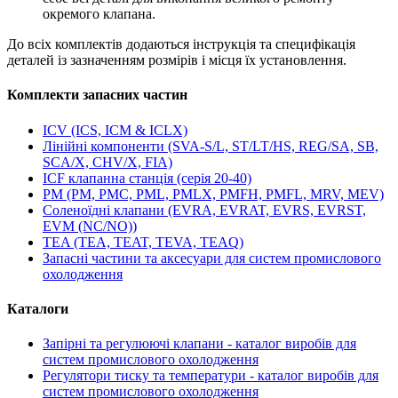
окремого клапана.
До всіх комплектів додаються інструкція та специфікація
деталей із зазначенням розмірів і місця їх установлення.
Комплекти запасних частин
ICV (ICS, ICM & ICLX)
Лінійні компоненти (SVA-S/L, ST/LT/HS, REG/SA, SB,
SCA/X, CHV/X, FIA)
ICF клапанна станція (серія 20-40)
PM (PM, PMC, PML, PMLX, PMFH, PMFL, MRV, MEV)
Соленоїдні клапани (EVRA, EVRAT, EVRS, EVRST,
EVM (NC/NO))
TEA (TEA, TEAT, TEVA, TEAQ)
Запасні частини та аксесуари для систем промислового
охолодження
Каталоги
Запірні та регулюючі клапани - каталог виробів для
систем промислового охолодження
Регулятори тиску та температури - каталог виробів для
систем промислового охолодження