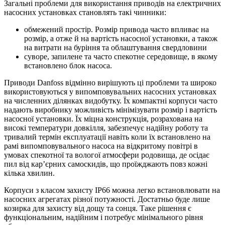
Загальні проблеми для використання приводів на електричних
насосних установках становлять такі чинники:
обмежений простір. Розмір привода часто впливає на
розмір, а отже й на вартість насосної установки, а також
на витрати на буріння та облаштування свердловини
суворе, запилене та часто спекотне середовище, в якому
встановлено блок насоса.
Приводи Danfoss відмінно вирішують ці проблеми та широко
використовуються у випомповувальних насосних установках
на численних ділянках видобутку. Їх компактні корпуси часто
надають виробнику можливість мінімізувати розмір і вартість
насосної установки. Їх міцна конструкція, розрахована на
високі температури довкілля, забезпечує надійну роботу та
тривалий термін експлуатації навіть коли їх встановлено на
рамі випомповувального насоса на відкритому повітрі в
умовах спекотної та вологої атмосфери родовища, де осідає
пил від кар’єрних самоскидів, що проїжджають повз кожні
кілька хвилин.
Корпуси з класом захисту IP66 можна легко встановлювати на
насосних агрегатах різної потужності. Достатньо буде лише
козирка для захисту від дощу та сонця. Таке рішення є
функціональним, надійним і потребує мінімального рівня