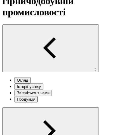
гірничодобувній
промисловості
;
Огляд
Історії успіху
Зв’яжіться з нами
Продукція