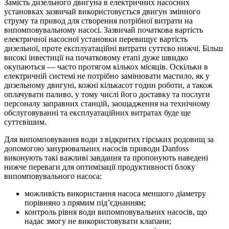
Замість дизельного двигуна в електричних насосних
установках зазвичай використовується двигун змінного
струму та привод для створення потрібної витрати на
випомповувальному насосі. Зазвичай початкова вартість
електричної насосної установки перевищує вартість
дизельної, проте експлуатаційні витрати суттєво нижчі. Більш
високі інвестиції на початковому етапі дуже швидко
окупаються — часто протягом кількох місяців. Оскільки в
електричній системі не потрібно замінювати мастило, як у
дизельному двигуні, кожні кількасот годин роботи, а також
оплачувати паливо, у тому числі його доставку та послуги
персоналу заправних станцій, заощадження на технічному
обслуговуванні та експлуатаційних витратах буде ще
суттєвішим.
Для випомповування води з відкритих гірських родовищ за
допомогою занурювальних насосів приводи Danfoss
виконують такі важливі завдання та пропонують наведені
нижче переваги для оптимізації продуктивності блоку
випомповувального насоса:
можливість використання насоса меншого діаметру
порівняно з прямим під’єднанням;
контроль рівня води випомповувальних насосів, що
надає змогу не використовувати клапани;