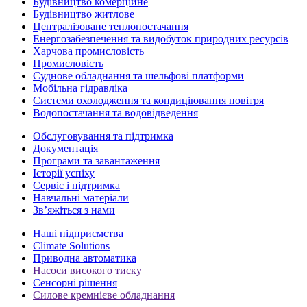
Будівництво комерційне
Будівництво житлове
Централізоване теплопостачання
Енергозабезпечення та видобуток природних ресурсів
Харчова промисловість
Промисловість
Суднове обладнання та шельфові платформи
Мобільна гідравліка
Системи охолодження та кондиціювання повітря
Водопостачання та водовідведення
Обслуговування та підтримка
Документація
Програми та завантаження
Історії успіху
Сервіс і підтримка
Навчальні матеріали
Зв’яжіться з нами
Наші підприємства
Climate Solutions
Приводна автоматика
Насоси високого тиску
Сенсорні рішення
Силове кремнієве обладнання