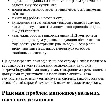
передавання даних на головну станцію за допомогою
радіозв’язку або супутника;
заміна програмного забезпечення через супутниковий
зв’язок;
захист від роботи насоса в суху;
уникнення витрат на заміну насосів завдяки тому, що
діапазон регулювання за допомогою приводів ширше,
ніж для клапанів;
незалежна робота з використанням ПІД-контролера
рівня та переходом у режим очікування після того, як
буде досягнуто потрібний рівень води. Коли рівень
знову підвищується, насос перезапускається без
зовнішнього сигналу.
Ще одна перевага приводів змінного струму Danfoss полягає в
їх сумісності з усіма типовими технологіями двигунів,
зокрема індукційними двигунами, синхронними реактивними
двигунами та двигунами на постійних магнітах. Така
гнучкість надає змогу оптимізувати систему, використовуючи
автомобільні марки й технології, яким ви віддаєте перевагу.
Рішення проблем випомповувальних
насосних установок