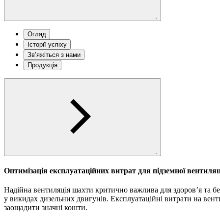
;
Огляд
Історії успіху
Зв’яжіться з нами
Продукція
;
Оптимізація експлуатаційних витрат для підземної вентиляц
Надійна вентиляція шахти критично важлива для здоров’я та бе
у викидах дизельних двигунів. Експлуатаційні витрати на вент
заощадити значні кошти.