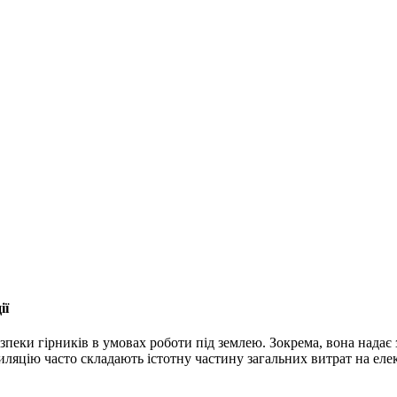
ії
зпеки гірників в умовах роботи під землею. Зокрема, вона нада
иляцію часто складають істотну частину загальних витрат на еле