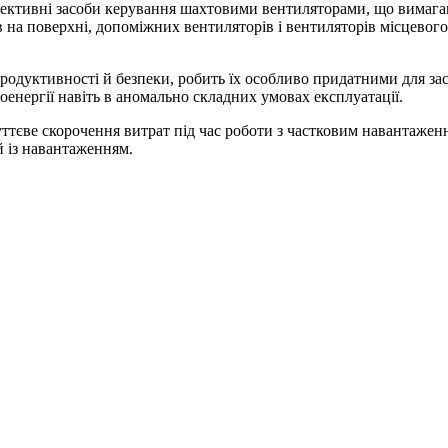
ефективні засоби керування шахтовими вентиляторами, що вимаг
 на поверхні, допоміжних вентиляторів і вентиляторів місцевого
продуктивності й безпеки, робить їх особливо придатними для за
енергії навіть в аномально складних умовах експлуатації.
ттєве скорочення витрат під час роботи з частковим навантажен
й із навантаженням.