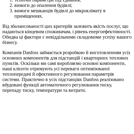
вимоги до опалення будівлі;
вимоги мешканців будівлі до мікроклімату в
приміщеннях.
Від збалансованості цих критеріїв залежить якість послуг, що
надаються кінцевим споживачам, і рівень енергоефективності.
Обидва ці фактори є невіддільними складовими успіху вашого
бізнесу.
Компанія Danfoss займається розробкою й виготовленням усіх
основних компонентів для підстанцій і квартирних теплових
пунктів. Оскільки ми самі виробляємо основні компоненти,
наші клієнти отримують усі переваги оптимізованої
теплопередачі й ефективного регулювання параметрів
системи. Практично в усіх підстанціях Danfoss реалізовано
вбудовані функції автоматичного регулювання тиску,
перепаду тиску, температури та витрати.