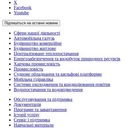
X
Facebook
Youtube
Підпишіться на останні новини
Сфери нашої діяльності
Автомобільна галузь
Будівництво комерційне
Будівництво житлове
Централізоване теплопостачання
Енергозабезпечення та видобуток природних ресурсів
Харчова промисловість
Промисловість
Суднове обладнання та шельфові платформи
Мобільна гідравліка
Системи охолодження та кондиціювання повітря
Водопостачання та водовідведення
Обслуговування та підтримка
Документація
Програми та завантаження
Історії успіху
Сервіс і підтримка
Навчальні матеріали