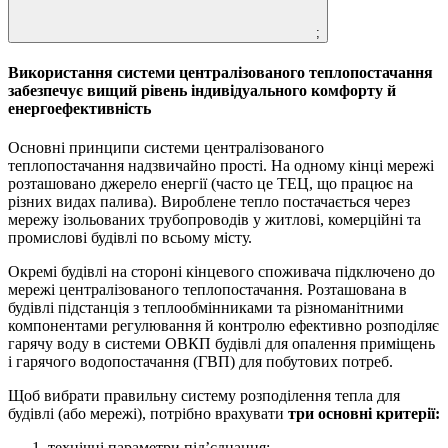
;
Використання системи централізованого теплопостачання
забезпечує вищий рівень індивідуального комфорту й
енергоефективність
Основні принципи системи централізованого
теплопостачання надзвичайно прості. На одному кінці мережі
розташовано джерело енергії (часто це ТЕЦ, що працює на
різних видах палива). Вироблене тепло постачається через
мережу ізольованих трубопроводів у житлові, комерційні та
промислові будівлі по всьому місту.
Окремі будівлі на стороні кінцевого споживача підключено до
мережі централізованого теплопостачання. Розташована в
будівлі підстанція з теплообмінниками та різноманітними
компонентами регулювання й контролю ефективно розподіляє
гарячу воду в системи ОВКП будівлі для опалення приміщень
і гарячого водопостачання (ГВП) для побутових потреб.
Щоб вибрати правильну систему розподілення тепла для
будівлі (або мережі), потрібно врахувати
три основні критерії:
технічні параметри під’єднання;