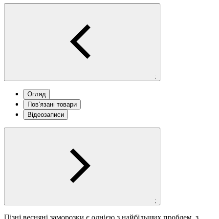
;
Огляд
Пов’язані товари
Відеозаписи
;
Пізні весняні заморозки є однією з найбільших проблем, з