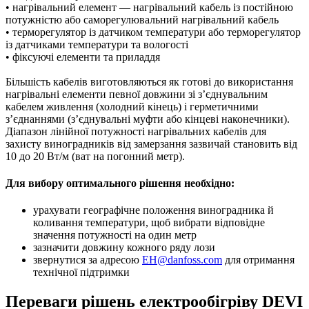
• нагрівальний елемент — нагрівальний кабель із постійною
потужністю або саморегулювальний нагрівальний кабель
• терморегулятор із датчиком температури або терморегулятор
із датчиками температури та вологості
• фіксуючі елементи та приладдя
Більшість кабелів виготовляються як готові до використання
нагрівальні елементи певної довжини зі з’єднувальним
кабелем живлення (холодний кінець) і герметичними
з’єднаннями (з’єднувальні муфти або кінцеві наконечники).
Діапазон лінійної потужності нагрівальних кабелів для
захисту виноградників від замерзання зазвичай становить від
10 до 20 Вт/м (ват на погонний метр).
Для вибору оптимального рішення необхідно:
урахувати географічне положення виноградника й
коливання температури, щоб вибрати відповідне
значення потужності на один метр
зазначити довжину кожного ряду лози
звернутися за адресою
EH@danfoss.com
для отримання
технічної підтримки
Переваги рішень електрообігріву DEVI