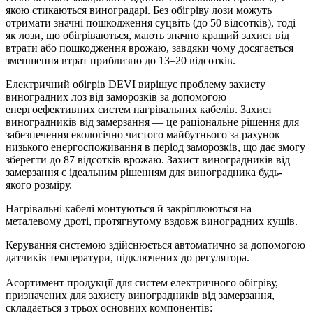
якою стикаються виноградарі. Без обігріву лози можуть
отримати значні пошкодження суцвіть (до 50 відсотків), тоді
як лози, що обігріваються, мають значно кращий захист від
втрати або пошкодження врожаю, завдяки чому досягається
зменшення втрат приблизно до 13–20 відсотків.
Електричний обігрів DEVI вирішує проблему захисту
виноградних лоз від заморозків за допомогою
енергоефективних систем нагрівальних кабелів. Захист
виноградників від замерзання — це раціональне рішення для
забезпечення екологічно чистого майбутнього за рахунок
низького енергоспоживання в період заморозків, що дає змогу
зберегти до 87 відсотків врожаю. Захист виноградників від
замерзання є ідеальним рішенням для виноградника будь-
якого розміру.
Нагрівальні кабелі монтуються й закріплюються на
металевому дроті, протягнутому вздовж виноградних кущів.
Керування системою здійснюється автоматично за допомогою
датчиків температури, підключених до регулятора.
Асортимент продукції для систем електричного обігріву,
призначених для захисту виноградників від замерзання,
складається з трьох основних компонентів: