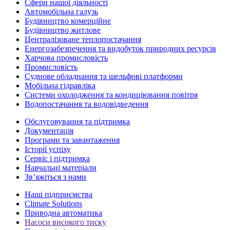
Сфери нашої діяльності
Автомобільна галузь
Будівництво комерційне
Будівництво житлове
Централізоване теплопостачання
Енергозабезпечення та видобуток природних ресурсів
Харчова промисловість
Промисловість
Суднове обладнання та шельфові платформи
Мобільна гідравліка
Системи охолодження та кондиціювання повітря
Водопостачання та водовідведення
Обслуговування та підтримка
Документація
Програми та завантаження
Історії успіху
Сервіс і підтримка
Навчальні матеріали
Зв’яжіться з нами
Наші підприємства
Climate Solutions
Приводна автоматика
Насоси високого тиску