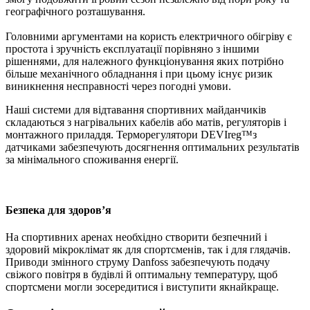
географічного розташування.
Головними аргументами на користь електричного обігріву є
простота і зручність експлуатації порівняно з іншими
рішеннями, для належного функціонування яких потрібно
більше механічного обладнання і при цьому існує ризик
виникнення несправності через погодні умови.
Наші системи для відтавання спортивних майданчиків
складаються з нагрівальних кабелів або матів, регуляторів і
монтажного приладдя. Терморегулятори DEVIreg™з
датчиками забезпечують досягнення оптимальних результатів
за мінімального споживання енергії.
Безпека для здоров’я
На спортивних аренах необхідно створити безпечний і
здоровий мікроклімат як для спортсменів, так і для глядачів.
Приводи змінного струму Danfoss забезпечують подачу
свіжого повітря в будівлі й оптимальну температуру, щоб
спортсмени могли зосередитися і виступити якнайкраще.