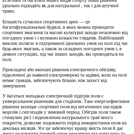
атлетики та багатьох інших видів спорту. Наші рішення
ідеально підходять як для натуральної , так і для штучної
трави.
Більшість сучасних спортивних арен — це
багатофункціональні будівлі, в яких можна проводити
спортивні змагання та масові культурні заходи незалежно від
погодних умов і з великою кількістю глядачів. Найбільший
виклик полягає в підтриманні ідеальних умов на полі під час
будь-яких змагань, а також за складних погодних умов і, в
деяких ситуаціях, під час інших заходів, які проводяться на
полі.
Прокладені або вкопані рішення електричного обігріву,
підключені до наявної електромережі та задіяні, коли на полі
немає гравців, забезпечують більше, ніж захист від
замерзання.
У багатьох випадках електричний підігрів поля є
універсальним рішенням для стадіонів. Таке енергоефективне
рішення захищає спортивні поля від негативних наслідків
морозів і снігопадів у зимовий період. Обігрів поля також
стимулює ріст і відновлення натурального трав’яного
покриття, дозволяє подовжити період використання поля на
декілька місяців. Усе це забезпечує кращу якість поля й дає
змогу подовжити ігровий сезон незалежно від пори року та