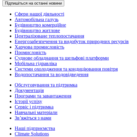
Підпишіться на останні новини
Сфери нашої діяльності
Автомобільна галузь
Будівництво комерційне
Будівництво житлове
Централізоване теплопостачання
Енергозабезпечення та видобуток природних ресурсів
Харчова промисловість
Промисловість
Суднове обладнання та шельфові платформи
Мобільна гідравліка
Системи охолодження та кондиціювання повітря
Водопостачання та водовідведення
Обслуговування та підтримка
Документація
Програми та завантаження
Історії успіху
Сервіс і підтримка
Навчальні матеріали
Зв’яжіться з нами
Наші підприємства
Climate Solutions