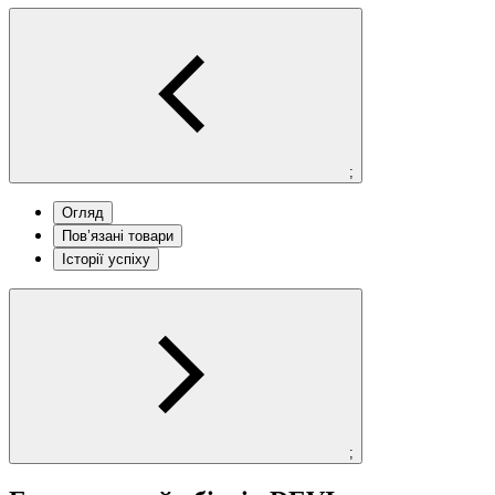
;
Огляд
Пов’язані товари
Історії успіху
;