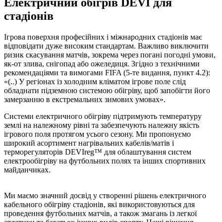
Електричний обігрів DEVI для
стадіонів
Ігрова поверхня професійних і міжнародних стадіонів має
відповідати дуже високим стандартам. Важливо виключити
ризик скасування матчів, зокрема через погані погодні умови,
як-от злива, снігопад або ожеледиця. Згідно з технічними
рекомендаціями та вимогами FIFA (5-те видання, пункт 4.2):
«(..) У регіонах із холодним кліматом ігрове поле слід
обладнати підземною системою обігріву, щоб запобігти його
замерзанню в екстремальних зимових умовах».
Системи електричного обігріву підтримують температуру
землі на належному рівні та забезпечують належну якість
ігрового поля протягом усього сезону. Ми пропонуємо
широкий асортимент нагрівальних кабелів/матів і
терморегуляторів DEVIreg™ для облаштування систем
електрообігріву на футбольних полях та інших спортивних
майданчиках.
Ми маємо значний досвід у створенні рішень електричного
кабельного обігріву стадіонів, які використовуються для
проведення футбольних матчів, а також змагань із легкої