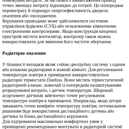
обмежувачі витрати. За часткового навантаження привод
точно зменшує витрату відповідно до потреб. Це попереджає
перевитрату й підвищує енергоефективність джерела
опалення або охолодження.
Керування приводами може здійснюватися системою
управління будівлею (СУБ) або незалежними кімнатними
електронними контролерами. Якщо конструкція кінцевих
пристроїв містить вентилятор, контролер також можна
використовувати для змінення його частоти обертання.
Радіаторне опалення
У більшості випадків являє собою двотрубну систему з одним
або кількома радіаторами в кожній кімнаті. Для регулювання
температури повітря в приміщенні використовуються
радіаторні термостати Danfoss. Вони містять термостатичний
радіаторний клапан, зазвичай із попереднім налаштуванням
розрахункової витрати, і датчик температури. Широкий
асортимент датчиків забезпечує точне регулювання
температури повітря в приміщенні. Наприклад, якщо штори
заважають точно виміряти температуру повітря, оптимальним
рішенням буде використання дистанційного датчика або
датчика та блока дистанційного керування.
Для підтримання максимально комфортних умов у
приміщенні рекомендовано монтувати в радіаторній системі