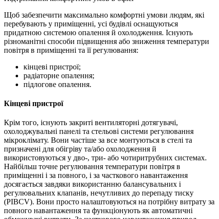
Щоб забезпечити максимально комфортні умови людям, які
перебувають у приміщенні, усі будівлі оснащуються
придатною системою опалення й охолодження. Існують
різноманітні способи підвищення або зниження температури
повітря в приміщенні та її регулювання:
кінцеві пристрої;
радіаторне опалення;
підлогове опалення.
Кінцеві пристрої
Крім того, існують закриті вентиляторні дотягувачі,
охолоджувальні панелі та стельові системи регулювання
мікроклімату. Вони частіше за все монтуються в стелі та
призначені для обігріву та/або охолодження й
використовуються у дво-, три- або чотиритрубних системах.
Найбільш точне регулювання температури повітря в
приміщенні і за повного, і за часткового навантаження
досягається завдяки використанню балансувальних і
регулювальних клапанів, нечутливих до перепаду тиску
(PIBCV). Вони просто налаштовуються на потрібну витрату за
повного навантаження та функціонують як автоматичні