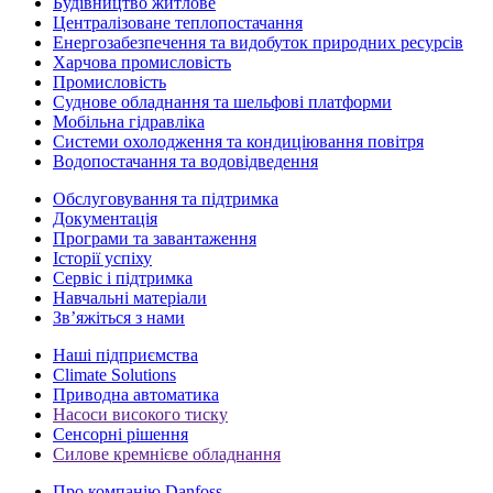
Будівництво житлове
Централізоване теплопостачання
Енергозабезпечення та видобуток природних ресурсів
Харчова промисловість
Промисловість
Суднове обладнання та шельфові платформи
Мобільна гідравліка
Системи охолодження та кондиціювання повітря
Водопостачання та водовідведення
Обслуговування та підтримка
Документація
Програми та завантаження
Історії успіху
Сервіс і підтримка
Навчальні матеріали
Зв’яжіться з нами
Наші підприємства
Climate Solutions
Приводна автоматика
Насоси високого тиску
Сенсорні рішення
Силове кремнієве обладнання
Про компанію Danfoss