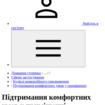
Увійдіть в
систему
Домашня сторінка
/
...
/
/
Сфери застосування
/
Будівлі комерційного призначення
/
Підтримання комфортних умов у приміщенні
Підтримання комфортних