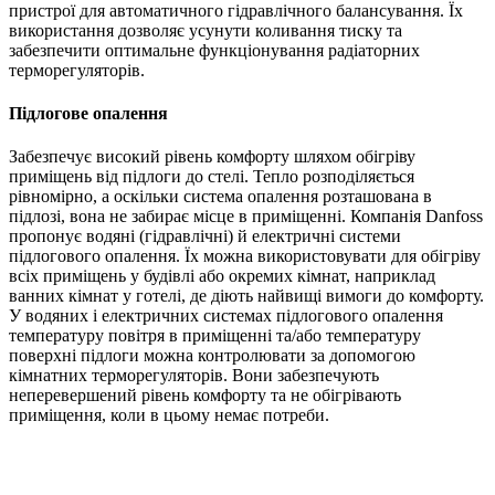
пристрої для автоматичного гідравлічного балансування. Їх
використання дозволяє усунути коливання тиску та
забезпечити оптимальне функціонування радіаторних
терморегуляторів.
Підлогове опалення
Забезпечує високий рівень комфорту шляхом обігріву
приміщень від підлоги до стелі. Тепло розподіляється
рівномірно, а оскільки система опалення розташована в
підлозі, вона не забирає місце в приміщенні. Компанія Danfoss
пропонує водяні (гідравлічні) й електричні системи
підлогового опалення. Їх можна використовувати для обігріву
всіх приміщень у будівлі або окремих кімнат, наприклад
ванних кімнат у готелі, де діють найвищі вимоги до комфорту.
У водяних і електричних системах підлогового опалення
температуру повітря в приміщенні та/або температуру
поверхні підлоги можна контролювати за допомогою
кімнатних терморегуляторів. Вони забезпечують
неперевершений рівень комфорту та не обігрівають
приміщення, коли в цьому немає потреби.