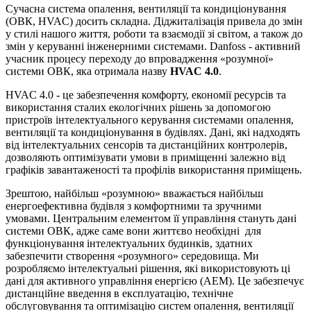
Сучасна система опалення, вентиляції та кондиціонування
(ОВК, HVAC) досить складна. Діджиталізація привела до змін
у стилі нашого життя, роботи та взаємодії зі світом, а також до
змін у керуванні інженерними системами. Danfoss - активний
учасник процесу переходу до впровадження «розумної»
системи ОВК, яка отримала назву
HVAC 4.0
.
HVAC 4.0 - це забезпечення комфорту, економії ресурсів та
використання сталих екологічних рішень за допомогою
пристроїв інтелектуального керування системами опалення,
вентиляції та кондиціонування в будівлях. Дані, які надходять
від інтелектуальних сенсорів та дистанційних контролерів,
дозволяють оптимізувати умови в приміщенні залежно від
графіків завантаженості та профілів використання приміщень.
Зрештою, найбільш «розумною» вважається найбільш
енергоефективна будівля з комфортними та зручними
умовами. Центральним елементом її управління стануть дані
системи ОВК, адже саме вони життєво необхідні для
функціонування інтелектуальних будинків, здатних
забезпечити створення «розумного» середовища. Ми
розробляємо інтелектуальні рішення, які використовують ці
дані для активного управління енергією (AEM). Це забезпечує
дистанційне введення в експлуатацію, технічне
обслуговування та оптимізацію систем опалення, вентиляції