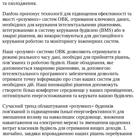
та охолодження.
Danfoss пропонує технології для підвищення ефективності та
якості «розумних» систем ОВК, отримання ключових даних,
необхідних для керування інтелектуальними рішеннями,
інтегрованими в систему керування будівлею (BMS) або в
хмарні рішення, які використовуються для дистанційного
керування роботою та моніторингу інженерних систем.
Наші «розумні» системи ОВК дозволяють отримувати в
режимі реального часу дані, необхідні для прийняття рішень,
пов’язаних із роботою будівлі. Наше обладнання, яке
доповнюється хмарними рішеннями, за допомогою
інтелектуального програмного забезпечення дозволить
отримати точну інформацію про стан ваших систем для
необхідних дій. Наші інноваційні рішення допоможуть
створити більш комфортне середовище у ваших приміщеннях,
оптимізувати енергоспоживання та керувати вашою будівлею.
Cучасний тренд облаштування «розумних» будинків
пов'язаний із підвищенням їхньої енергоефективності для
зменшення впливу на навколишнє середовище, зниження
навантаження на електричні мережі та зменшення щоденних
витрат власників будівель для отримання вищих доходів. І,
звичайно, завдяки впровадженню наших рішень перебування