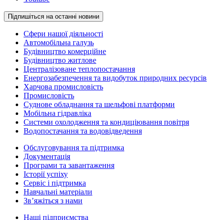
Підпишіться на останні новини
Сфери нашої діяльності
Автомобільна галузь
Будівництво комерційне
Будівництво житлове
Централізоване теплопостачання
Енергозабезпечення та видобуток природних ресурсів
Харчова промисловість
Промисловість
Суднове обладнання та шельфові платформи
Мобільна гідравліка
Системи охолодження та кондиціювання повітря
Водопостачання та водовідведення
Обслуговування та підтримка
Документація
Програми та завантаження
Історії успіху
Сервіс і підтримка
Навчальні матеріали
Зв’яжіться з нами
Наші підприємства