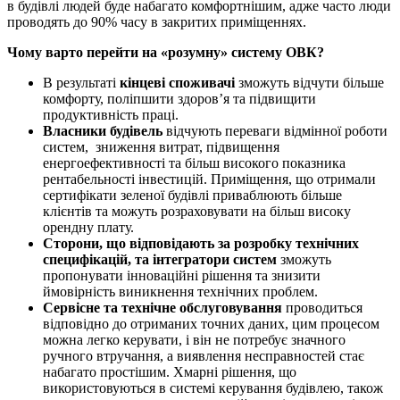
в будівлі людей буде набагато комфортнішим, адже часто люди
проводять до 90% часу в закритих приміщеннях.
Чому варто перейти на «розумну» систему ОВК?
В результаті
кінцеві споживачі
зможуть відчути більше
комфорту, поліпшити здоров’я та підвищити
продуктивність праці.
Власники будівель
відчують переваги відмінної роботи
систем, зниження витрат, підвищення
енергоефективності та більш високого показника
рентабельності інвестицій. Приміщення, що отримали
сертифікати зеленої будівлі приваблюють більше
клієнтів та можуть розраховувати на більш високу
орендну плату.
Сторони, що відповідають за розробку технічних
специфікацій, та інтегратори систем
зможуть
пропонувати інноваційні рішення та знизити
ймовірність виникнення технічних проблем.
Сервісне та технічне обслуговування
проводиться
відповідно до отриманих точних даних, цим процесом
можна легко керувати, і він не потребує значного
ручного втручання, а виявлення несправностей стає
набагато простішим. Хмарні рішення, що
використовуються в системі керування будівлею, також