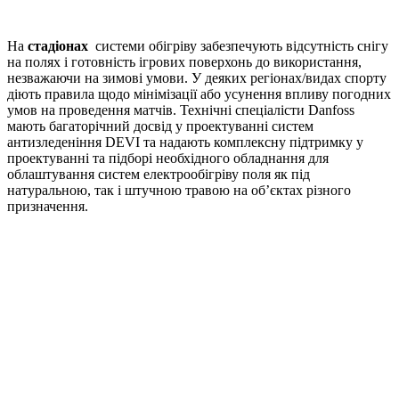
На
стадіонах
системи обігріву забезпечують відсутність снігу
на полях і готовність ігрових поверхонь до використання,
незважаючи на зимові умови. У деяких регіонах/видах спорту
діють правила щодо мінімізації або усунення впливу погодних
умов на проведення матчів. Технічні спеціалісти Danfoss
мають багаторічний досвід у проектуванні систем
антизледеніння DEVI та надають комплексну підтримку у
проектуванні та підборі необхідного обладнання для
облаштування систем електрообігріву поля як під
натуральною, так і штучною травою на об’єктах різного
призначення.