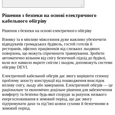
;
Рішення з безпеки на основі електричного
кабельного обігріву
Рішення з безпеки на основі електричного обігріву
Взимку та в мінливе міжсезоння дуже важливо убезпечити
відвідувачів громадських будівель, гостей готелів й
ресторанів, офісних працівників від слизьких льодяних
поверхонь, що можуть спричинити травмування. Зробити
автоматично вільним від снігу безпечний підхід до будівлі,
коли все навколо вкрите снігом і льодом, допоможуть системи
обігріву DEVI.
Електричний кабельний обігрів дає змогу вирішити сезонну
проблему захисту конструкції від пошкодження внаслідок
впливу снігу, льоду або замерзання. Електричний обігрів — це
раціональне та економічно доцільне рішення для забезпечення
комфорту та безпеки будь-якої споруди за рахунок низького
енергоспоживання в зимовий період, що дає змогу
підтримувати дахи та під’їзні шляхи сухими й безпечними в
зимовий період.