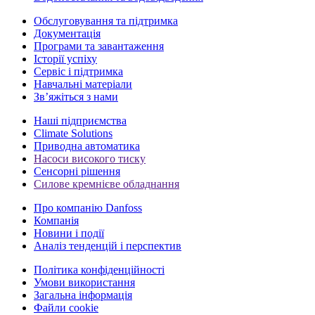
Обслуговування та підтримка
Документація
Програми та завантаження
Історії успіху
Сервіс і підтримка
Навчальні матеріали
Зв’яжіться з нами
Наші підприємства
Climate Solutions
Приводна автоматика
Насоси високого тиску
Сенсорні рішення
Силове кремнієве обладнання
Про компанію Danfoss
Компанія
Новини і події
Аналіз тенденцій і перспектив
Політика конфіденційності
Умови використання
Загальна інформація
Файли cookie