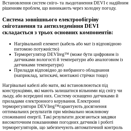
Встановлення систем сніго- та льодотанення DEVI є надійним
рішенням проблем, що виникають через холодну погоду.
Система зовнішнього електрообігріву
сніготанення та антизледеніння DEVI
складається з трьох основних компонентів:
Нагрівальний елемент (кабель або мат із відповідною
питомою потужністю)
Терморегулятор DEVIreg™ (може бути цифровим із
датчиками вологості й температури або аналоговим із
датчиками температури)
Приладдя відповідно до вибраного обладнання
(наприклад, затискачі, монтажні стрічки тощо)
Нагрівальні кабелі або мати, які встановлюються під
конструкціями, які мають залишатися вільними від снігу чи
льоду, або всередині них. Систему оснащено датчиками й
приладами електронного керування. Електронні
терморегулятори DEVIreg™гарантують досягнення
оптимальних результатів при мінімально можливому
споживанні енергії. Такі результати досягаються завдяки
високоточним показаннями погодних датчиків і роботі
терморегуляторів, що забезпечують автоматичний контроль