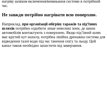
нагріву шляхом включення/вимикання системи в потрібний
час.
Не завжди потрібно нагрівати всю поверхню.
Наприклад,
при організації обігріву гаражів та під’їзних
шляхів
потрібно оздобити лише невеликі зони, де шини
автомобілів контактують з поверхнею. Якщо під’їзний шлях
має крутий кут нахилу, потрібна лінійна дренажна система для
відведення талої води під час танення снігу та льоду. Цей
канал також необхідно захистити від замерзання.