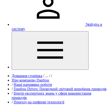
Увійдіть в
систему
Домашня сторінка
/
...
/
/
Про компанію Danfoss
/
Наші напрямки роботи
/
Danfoss Drives: Провідний світовий виробник приводів
/
Центр експертних знань у сфері використання
приводів
/
Перехід на цифрові технології