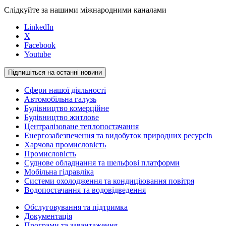
Слідкуйте за нашими міжнародними каналами
LinkedIn
X
Facebook
Youtube
Підпишіться на останні новини
Сфери нашої діяльності
Автомобільна галузь
Будівництво комерційне
Будівництво житлове
Централізоване теплопостачання
Енергозабезпечення та видобуток природних ресурсів
Харчова промисловість
Промисловість
Суднове обладнання та шельфові платформи
Мобільна гідравліка
Системи охолодження та кондиціювання повітря
Водопостачання та водовідведення
Обслуговування та підтримка
Документація
Програми та завантаження