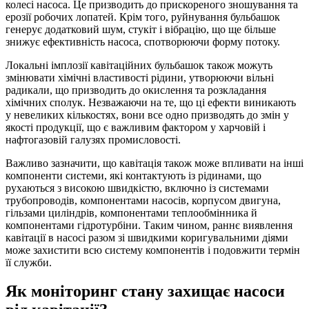
колесі насоса. Це призводить до прискореного зношування та
ерозії робочих лопатей. Крім того, руйнування бульбашок
генерує додатковий шум, стукіт і вібрацію, що ще більше
знижує ефективність насоса, спотворюючи форму потоку.
Локальні імплозії кавітаційних бульбашок також можуть
змінювати хімічні властивості рідини, утворюючи вільні
радикали, що призводить до окислення та розкладання
хімічних сполук. Незважаючи на те, що ці ефекти виникають
у невеликих кількостях, вони все одно призводять до змін у
якості продукції, що є важливим фактором у харчовій і
нафтогазовій галузях промисловості.
Важливо зазначити, що кавітація також може впливати на інші
компоненти системи, які контактують із рідинами, що
рухаються з високою швидкістю, включно із системами
трубопроводів, компонентами насосів, корпусом двигуна,
гільзами циліндрів, компонентами теплообмінника й
компонентами гідротурбіни. Таким чином, раннє виявлення
кавітації в насосі разом зі швидкими коригувальними діями
може захистити всю систему компонентів і подовжити термін
її служби.
Як моніторинг стану захищає насоси