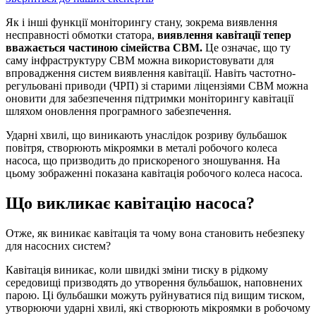
Як і інші функції моніторингу стану, зокрема виявлення
несправності обмотки статора,
виявлення кавітації тепер
вважається частиною сімейства CBM.
Це означає, що ту
саму інфраструктуру CBM можна використовувати для
впровадження систем виявлення кавітації. Навіть частотно-
регульовані приводи (ЧРП) зі старими ліцензіями CBM можна
оновити для забезпечення підтримки моніторингу кавітації
шляхом оновлення програмного забезпечення.
Ударні хвилі, що виникають унаслідок розриву бульбашок
повітря, створюють мікроямки в металі робочого колеса
насоса, що призводить до прискореного зношування. На
цьому зображенні показана кавітація робочого колеса насоса.
Що викликає кавітацію насоса?
Отже, як виникає кавітація та чому вона становить небезпеку
для насосних систем?
Кавітація виникає, коли швидкі зміни тиску в рідкому
середовищі призводять до утворення бульбашок, наповнених
парою. Ці бульбашки можуть руйнуватися під вищим тиском,
утворюючи ударні хвилі, які створюють мікроямки в робочому