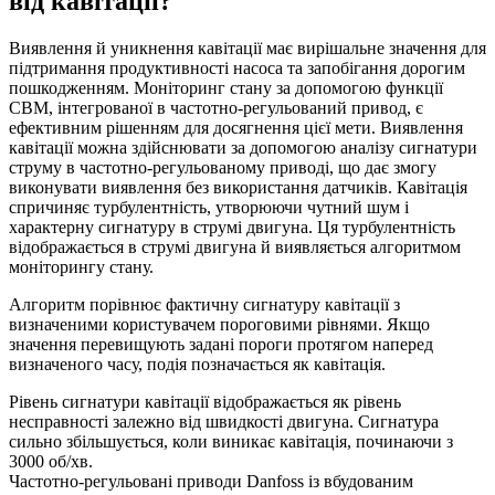
від кавітації?
Виявлення й уникнення кавітації має вирішальне значення для
підтримання продуктивності насоса та запобігання дорогим
пошкодженням. Моніторинг стану за допомогою функції
CBM, інтегрованої в частотно-регульований привод, є
ефективним рішенням для досягнення цієї мети. Виявлення
кавітації можна здійснювати за допомогою аналізу сигнатури
струму в частотно-регульованому приводі, що дає змогу
виконувати виявлення без використання датчиків. Кавітація
спричиняє турбулентність, утворюючи чутний шум і
характерну сигнатуру в струмі двигуна. Ця турбулентність
відображається в струмі двигуна й виявляється алгоритмом
моніторингу стану.
Алгоритм порівнює фактичну сигнатуру кавітації з
визначеними користувачем пороговими рівнями. Якщо
значення перевищують задані пороги протягом наперед
визначеного часу, подія позначається як кавітація.
Рівень сигнатури кавітації відображається як рівень
несправності залежно від швидкості двигуна. Сигнатура
сильно збільшується, коли виникає кавітація, починаючи з
3000 об/хв.
Частотно-регульовані приводи Danfoss із вбудованим