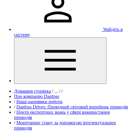
Увійдіть в
систему
Домашня сторінка
/
...
/
/
Про компанію Danfoss
/
Наші напрямки роботи
/
Danfoss Drives: Провідний світовий виробник приводів
/
Центр експертних знань у сфері використання
приводів
/
Моніторинг стану за допомогою інтелектуальних
приводів