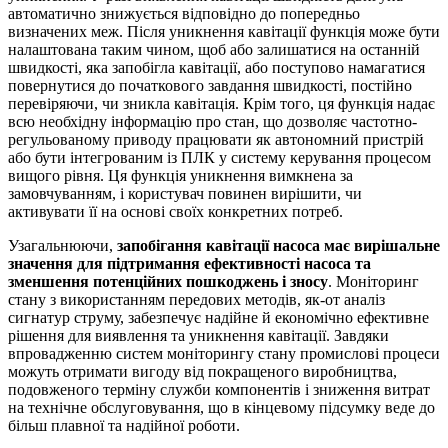
автоматично знижується відповідно до попередньо
визначених меж. Після уникнення кавітації функція може бути
налаштована таким чином, щоб або залишатися на останній
швидкості, яка запобігла кавітації, або поступово намагатися
повернутися до початкового завдання швидкості, постійно
перевіряючи, чи зникла кавітація. Крім того, ця функція надає
всю необхідну інформацію про стан, що дозволяє частотно-
регульованому приводу працювати як автономний пристрій
або бути інтегрованим із ПЛК у систему керування процесом
вищого рівня. Ця функція уникнення вимкнена за
замовчуванням, і користувач повинен вирішити, чи
активувати її на основі своїх конкретних потреб.
Узагальнюючи,
запобігання кавітації насоса має вирішальне
значення для підтримання ефективності насоса та
зменшення потенційних пошкоджень і зносу
. Моніторинг
стану з використанням передових методів, як-от аналіз
сигнатур струму, забезпечує надійне й економічно ефективне
рішення для виявлення та уникнення кавітації. Завдяки
впровадженню систем моніторингу стану промислові процеси
можуть отримати вигоду від покращеного виробництва,
подовженого терміну служби компонентів і зниження витрат
на технічне обслуговування, що в кінцевому підсумку веде до
більш плавної та надійної роботи.