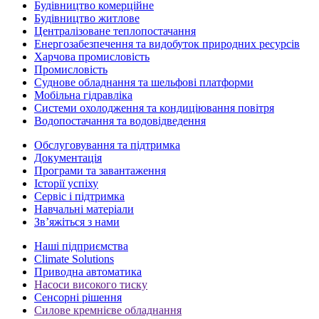
Будівництво комерційне
Будівництво житлове
Централізоване теплопостачання
Енергозабезпечення та видобуток природних ресурсів
Харчова промисловість
Промисловість
Суднове обладнання та шельфові платформи
Мобільна гідравліка
Системи охолодження та кондиціювання повітря
Водопостачання та водовідведення
Обслуговування та підтримка
Документація
Програми та завантаження
Історії успіху
Сервіс і підтримка
Навчальні матеріали
Зв’яжіться з нами
Наші підприємства
Climate Solutions
Приводна автоматика
Насоси високого тиску
Сенсорні рішення
Силове кремнієве обладнання