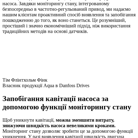
насоса. Завдяки моніторингу стану, інтегрованому
безпосередньо в частотно-регульований привод, ми надаємо
нашим клієнтам проактивний спосіб виявлення та запобігання
пошкодженню до того, як воно станеться. Це розумніший,
простіший і значно економічніший підхід, ніж використання
традиційних методів на основі датчиків.
Тім Флінтхольм Фінк
Власник продукції Aqua в Danfoss Drives
Запобігання кавітації насоса за
допомогою функції моніторингу стану
Щоб уникнути кавітації,
можна зменшити витрату,
знижуючи швидкість насоса невеликими кроками.
Моніторинг стану дозволяє зробити це за допомогою функції
уникнення. У разі виявлення кавітації швидкість двигуна