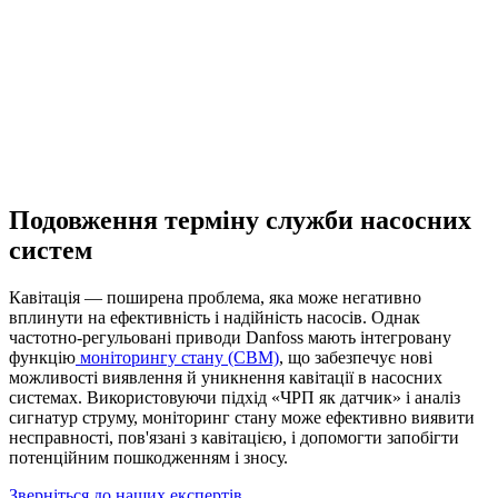
Подовження терміну служби насосних
систем
Кавітація — поширена проблема, яка може негативно
вплинути на ефективність і надійність насосів. Однак
частотно-регульовані приводи Danfoss мають інтегровану
функцію
моніторингу стану (CBM)
, що забезпечує нові
можливості виявлення й уникнення кавітації в насосних
системах. Використовуючи підхід «ЧРП як датчик» і аналіз
сигнатур струму, моніторинг стану може ефективно виявити
несправності, пов'язані з кавітацією, і допомогти запобігти
потенційним пошкодженням і зносу.
Зверніться до наших експертів