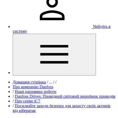
Увійдіть в
систему
Домашня сторінка
/
...
/
/
Про компанію Danfoss
/
Наші напрямки роботи
/
Danfoss Drives: Провідний світовий виробник приводів
/
Про серію iC7
/
Посилюйте заходи безпеки для захисту своїх активів
від кібератак