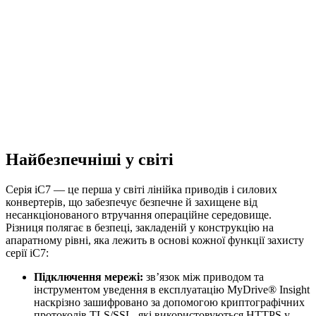
Найбезпечніші у світі
Серія iC7 — це перша у світі лінійка приводів і силових
конвертерів, що забезпечує безпечне й захищене від
несанкціонованого втручання операційне середовище.
Різниця полягає в безпеці, закладеній у конструкцію на
апаратному рівні, яка лежить в основі кожної функції захисту
серії iC7:
Підключення мережі:
зв’язок між приводом та
інструментом уведення в експлуатацію MyDrive® Insight
наскрізно зашифровано за допомогою криптографічних
протоколів TLS/SSL, які використовуються HTTPS у