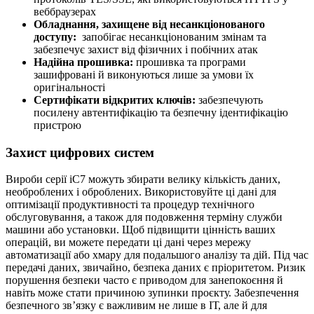
веббраузерах
Обладнання, захищене від несанкціонованого
доступу:
запобігає несанкціонованим змінам та
забезпечує захист від фізичних і побічних атак
Надійна прошивка:
прошивка та програми
зашифровані й виконуються лише за умови їх
оригінальності
Сертифікати відкритих ключів:
забезпечують
посилену автентифікацію та безпечну ідентифікацію
пристрою
Захист цифрових систем
Вироби серії iC7 можуть збирати велику кількість даних,
необроблених і оброблених. Використовуйте ці дані для
оптимізації продуктивності та процедур технічного
обслуговування, а також для подовження терміну служби
машини або установки. Щоб підвищити цінність ваших
операцій, ви можете передати ці дані через мережу
автоматизації або хмару для подальшого аналізу та дій. Під час
передачі даних, звичайно, безпека даних є пріоритетом. Ризик
порушення безпеки часто є приводом для занепокоєння й
навіть може стати причиною зупинки проєкту. Забезпечення
безпечного зв’язку є важливим не лише в ІТ, але й для