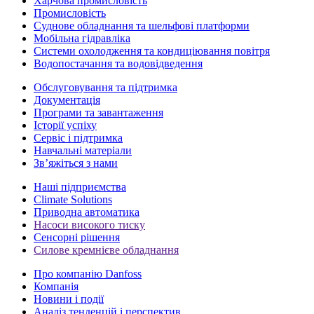
Харчова промисловість
Промисловість
Суднове обладнання та шельфові платформи
Мобільна гідравліка
Системи охолодження та кондиціювання повітря
Водопостачання та водовідведення
Обслуговування та підтримка
Документація
Програми та завантаження
Історії успіху
Сервіс і підтримка
Навчальні матеріали
Зв’яжіться з нами
Наші підприємства
Climate Solutions
Приводна автоматика
Насоси високого тиску
Сенсорні рішення
Силове кремнієве обладнання
Про компанію Danfoss
Компанія
Новини і події
Аналіз тенденцій і перспектив