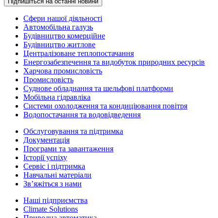
Підпишіться на останні новини
Сфери нашої діяльності
Автомобільна галузь
Будівництво комерційне
Будівництво житлове
Централізоване теплопостачання
Енергозабезпечення та видобуток природних ресурсів
Харчова промисловість
Промисловість
Суднове обладнання та шельфові платформи
Мобільна гідравліка
Системи охолодження та кондиціювання повітря
Водопостачання та водовідведення
Обслуговування та підтримка
Документація
Програми та завантаження
Історії успіху
Сервіс і підтримка
Навчальні матеріали
Зв’яжіться з нами
Наші підприємства
Climate Solutions
Приводна автоматика