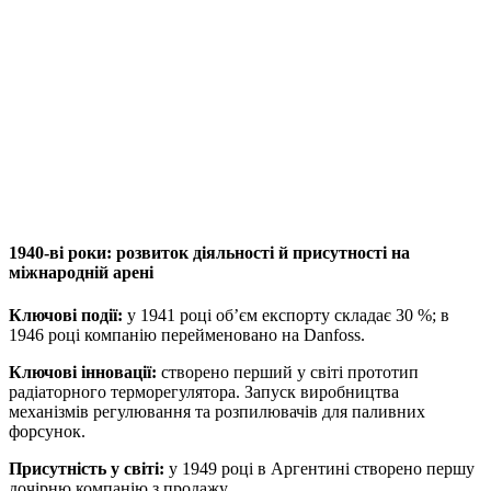
1940-ві роки: розвиток діяльності й присутності на
міжнародній арені
Ключові події:
у 1941 році об’єм експорту складає 30 %; в
1946 році компанію перейменовано на Danfoss.
Ключові інновації:
створено перший у світі прототип
радіаторного терморегулятора. Запуск виробництва
механізмів регулювання та розпилювачів для паливних
форсунок.
Присутність у світі:
у 1949 році в Аргентині створено першу
дочірню компанію з продажу.