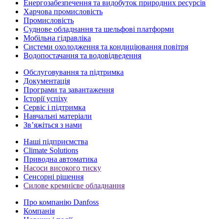
Енергозабезпечення та видобуток природних ресурсів
Харчова промисловість
Промисловість
Суднове обладнання та шельфові платформи
Мобільна гідравліка
Системи охолодження та кондиціювання повітря
Водопостачання та водовідведення
Обслуговування та підтримка
Документація
Програми та завантаження
Історії успіху
Сервіс і підтримка
Навчальні матеріали
Зв’яжіться з нами
Наші підприємства
Climate Solutions
Приводна автоматика
Насоси високого тиску
Сенсорні рішення
Силове кремнієве обладнання
Про компанію Danfoss
Компанія