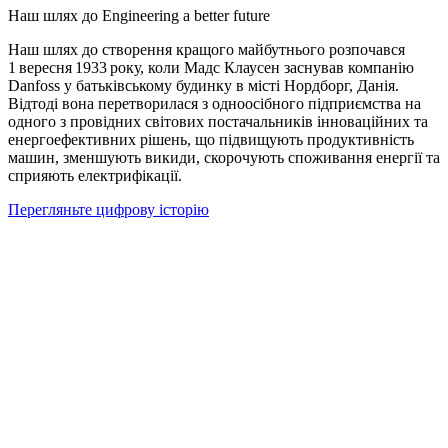
Наш шлях до Engineering a better future
Наш шлях до створення кращого майбутнього розпочався
1 вересня 1933 року, коли Мадс Клаусен заснував компанію
Danfoss у батьківському будинку в місті Нордборг, Данія.
Відтоді вона перетворилася з одноосібного підприємства на
одного з провідних світових постачальників інноваційних та
енергоефективних рішень, що підвищують продуктивність
машин, зменшують викиди, скорочують споживання енергії та
сприяють електрифікації.
Перегляньте цифрову історію