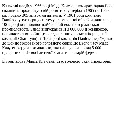
Ключові події:
у 1966 році Мадс Клаузен помирає, однак його
спадщина продовжує свій розвиток: у період з 1965 по 1969
рік подано 305 заявок на патенти. У 1961 році компанія
Danfoss купує першу систему електронної обробки даних, а в
1969 році встановлює найбільший комп’ютер данської
промисловості. Завод випускає свій 3 000 000-й компресор,
починається виробництво гідравлічних елементів (ліцензії
компанії Char-Lynn). У 1962 році компанія Danfoss переїжджає
до щойно збудованого головного офісу. До цього часу Мадс
Клаузен керував компанією, яка налічувала понад 5 000
працівників, зі своєї дитячої кімнати на старій фермі.
Біттен, вдова Мадса Клаузена, стає головою ради директорів.