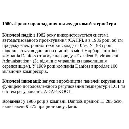
1980-ті роки: прокладання шляху до комп’ютерної ери
Ключові події:
з 1982 року використовується система
автоматизованого проектування (САПР), а в 1986 році об’єм
продажу електронної техніки складає 10 %. У 1985 році
відкривається водоочисна станція в місті Норборг; пізніше
компанія Danfoss отримує нагороду «Excellent Environment
Administration» (За відмінне управління навколишнім
середовищем). У 1989 році компанія Danfoss виробляє 100
мільйонів компресорів.
Ключові інновації:
запуск виробництва панелей керування з
функцією погодозалежного регулювання температури ECT та
систем регулювання ADAP-KOOL.
Команда:
у 1986 році в компанії Danfoss працює 13 285 осіб,
включаючи 9 275 працівників у Данії.