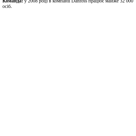
Команда:
у 2008 році в компанії Danfoss працює майже 32 000
осіб.