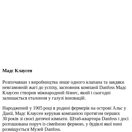
Мадс Клаусен
Розпочавши з виробництва лише одного клапана та завдяки
невгамовній жагі до успіху, засновник компанії Danfoss Мадс
Клаусен створив міжнародний бізнес, який і сьогодні
залишається еталоном у галузі інновацій.
Народжений у 1905 році в родині фермерів на острові Альс у
Данії, Мадс Клаусен керував компанією протягом перших
30 років зі своєї дитячої кімнати. Штаб‑квартира Danfoss і досі
розташована поруч із сімейною фермою, у будівлі якої нині
розміщується Музей Danfoss.