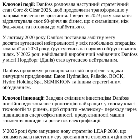
Ключові події:
Danfoss розпочала наступний стратегічний
етап Core & Clear 2025, щоб продовжити трансформацію у
напрямі «зеленого» зростання. 1 вересня 2023 року компанія
відсвяткувала своє 90‑річчя як бізнес, що є сильнішим, ніж
будь‑коли, та готовим до майбутнього.
У лютому 2020 року Danfoss поставила амбітну мету —
досягти вуглецевої нейтральності у всіх глобальних операціях
компанії до 2030 року, ґрунтуючись на науково обґрунтованих
цілях. У 2022 році найбільший виробничий майданчик Danfoss
у місті Нордборг (Данія) став вуглецево нейтральним.
Danfoss продовжує розширювати свій портфель завдяки
значущим придбанням: Eaton Hydraulics, Palladio, BOCK,
Hydro Holding Spa, SEMIKRON та іншим стратегічним
об’єднанням.
Ключові інновації:
Завдяки сміливим інвестиціям Danfoss
постійно вдосконалює пропозицію найкращих у своєму класі
технологій та рішень, щоб сприяти «зеленому» переходу через
підвищення енергоефективності, продуктивності машин,
зниження викидів та розвиток електрифікації.
У 2025 році було запущено нову стратегію LEAP 2030, що
ознаменувала наступну еру зростання та створення цінності