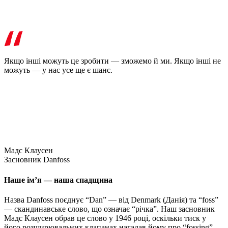
Якщо інші можуть це зробити — зможемо й ми. Якщо інші не
можуть — у нас усе ще є шанс.
Мадс Клаусен
Засновник Danfoss
Наше ім’я — наша спадщина
Назва Danfoss поєднує “Dan” — від Denmark (Данія) та “foss”
— скандинавське слово, що означає “річка”. Наш засновник
Мадс Клаусен обрав це слово у 1946 році, оскільки тиск у
його розширювальних клапанах нагадав йому про “fossing” —