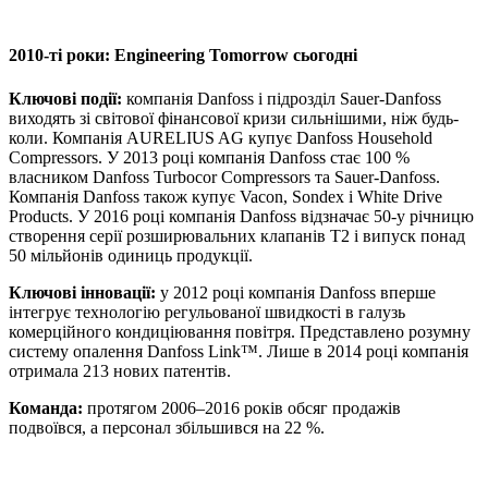
2010-ті роки: Engineering Tomorrow сьогодні
Ключові події:
компанія Danfoss і підрозділ Sauer-Danfoss
виходять зі світової фінансової кризи сильнішими, ніж будь-
коли. Компанія AURELIUS AG купує Danfoss Household
Compressors. У 2013 році компанія Danfoss стає 100 %
власником Danfoss Turbocor Compressors та Sauer-Danfoss.
Компанія Danfoss також купує Vacon, Sondex і White Drive
Products. У 2016 році компанія Danfoss відзначає 50-у річницю
створення серії розширювальних клапанів Т2 і випуск понад
50 мільйонів одиниць продукції.
Ключові інновації:
у 2012 році компанія Danfoss вперше
інтегрує технологію регульованої швидкості в галузь
комерційного кондиціювання повітря. Представлено розумну
систему опалення Danfoss Link™. Лише в 2014 році компанія
отримала 213 нових патентів.
Команда:
протягом 2006–2016 років обсяг продажів
подвоївся, а персонал збільшився на 22 %.