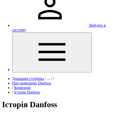
Увійдіть в
систему
Домашня сторінка
/
...
/
/
Про компанію Danfoss
/
Компанія
/
Історія Danfoss
Історія Danfoss