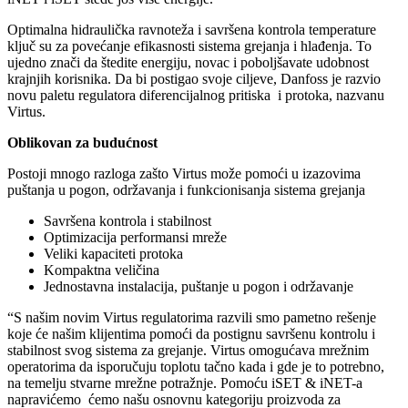
Optimalna hidraulička ravnoteža i savršena kontrola temperature
ključ su za povećanje efikasnosti sistema grejanja i hlađenja. To
ujedno znači da štedite energiju, novac i poboljšavate udobnost
krajnjih korisnika. Da bi postigao svoje ciljeve, Danfoss je razvio
novu paletu regulatora diferencijalnog pritiska i protoka, nazvanu
Virtus.
Oblikovan za budućnost
Postoji mnogo razloga zašto Virtus može pomoći u izazovima
puštanja u pogon, održavanja i funkcionisanja sistema grejanja
Savršena kontrola i stabilnost
Optimizacija performansi mreže
Veliki kapaciteti protoka
Kompaktna veličina
Jednostavna instalacija, puštanje u pogon i održavanje
“S našim novim Virtus regulatorima razvili smo pametno rešenje
koje će našim klijentima pomoći da postignu savršenu kontrolu i
stabilnost svog sistema za grejanje. Virtus omogućava mrežnim
operatorima da isporučuju toplotu tačno kada i gde je to potrebno,
na temelju stvarne mrežne potražnje. Pomoću iSET & iNET-a
napravićemo ćemo našu osnovnu kategoriju proizvoda za