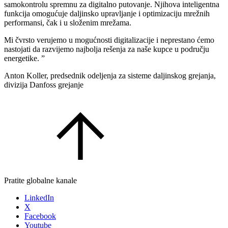
samokontrolu spremnu za digitalno putovanje. Njihova inteligentna
funkcija omogućuje daljinsko upravljanje i optimizaciju mrežnih
performansi, čak i u složenim mrežama.
Mi čvrsto verujemo u mogućnosti digitalizacije i neprestano ćemo
nastojati da razvijemo najbolja rešenja za naše kupce u području
energetike. ”
Anton Koller, predsednik odeljenja za sisteme daljinskog grejanja,
divizija Danfoss grejanje
Pratite globalne kanale
LinkedIn
X
Facebook
Youtube