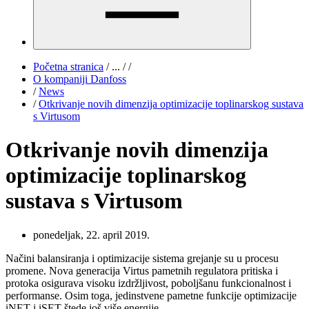
Početna stranica
/
...
/
/
O kompaniji Danfoss
/
News
/
Otkrivanje novih dimenzija optimizacije toplinarskog sustava
s Virtusom
Otkrivanje novih dimenzija
optimizacije toplinarskog
sustava s Virtusom
ponedeljak, 22. april 2019.
Načini balansiranja i optimizacije sistema grejanje su u procesu
promene. Nova generacija Virtus pametnih regulatora pritiska i
protoka osigurava visoku izdržljivost, poboljšanu funkcionalnost i
performanse. Osim toga, jedinstvene pametne funkcije optimizacije
iNET i iSET štede još više energije.