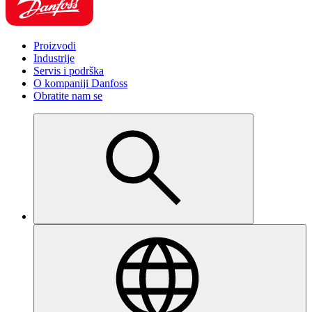
Proizvodi
Industrije
Servis i podrška
O kompaniji Danfoss
Obratite nam se