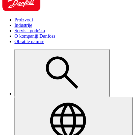
Proizvodi
Industrije
Servis i podrška
O kompaniji Danfoss
Obratite nam se