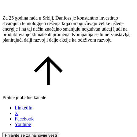
Za 25 godina rada u Srbiji, Danfoss je konstantno investirao
stvarajući tehnologije i rešenja koja omogućavaju velike uštede
energije i na taj način značajno smanjuju negativan uticaj ljudi na
produbljivanje klimatskih promena. Kompanija se tu ne zaustavlja,
planirajući dalji razvoj i dalje akcije ka održivom razvoju
Pratite globalne kanale
LinkedIn
X
Facebook
Youtube
Prijavite se za najnovije vesti