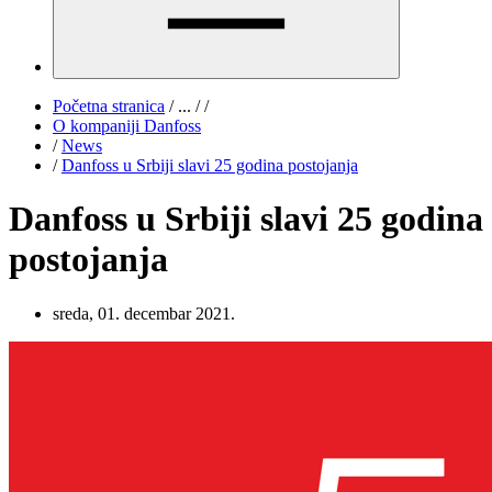
Početna stranica
/
...
/
/
O kompaniji Danfoss
/
News
/
Danfoss u Srbiji slavi 25 godina postojanja
Danfoss u Srbiji slavi 25 godina
postojanja
sreda, 01. decembar 2021.