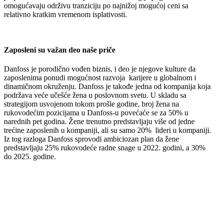
omogućavaju održivu tranziciju po najnižoj mogućoj ceni sa
relativno kratkim vremenom isplativosti.
Zaposleni su važan deo naše priče
Danfoss je porodično vođen biznis, i deo je njegove kulture da
zaposlenima ponudi mogućnost razvoja karijere u globalnom i
dinamičnom okruženju. Danfoss je takođe jedna od kompanija koja
podržava veće učešće žena u poslovnom svetu. U skladu sa
strategijom usvojenom tokom prošle godine, broj žena na
rukovodećim pozicijama u Danfoss-u povećaće se za 50% u
narednih pet godina. Žene trenutno predstavljaju više od jedne
trećine zaposlenih u kompaniji, ali su samo 20% lideri u kompaniji.
Iz tog razloga Danfoss sprovodi ambiciozan plan da žene
predstavljaju 25% rukovodeće radne snage u 2022. godini, a 30%
do 2025. godine.