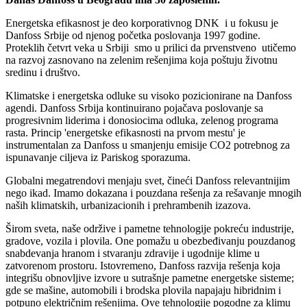
Energetska efikasnost je deo korporativnog DNK i u fokusu je
Danfoss Srbije od njenog početka poslovanja 1997 godine.
Proteklih četvrt veka u Srbiji smo u prilici da prvenstveno utičemo
na razvoj zasnovano na zelenim rešenjima koja poštuju životnu
sredinu i društvo.
Klimatske i energetska odluke su visoko pozicionirane na Danfoss
agendi. Danfoss Srbija kontinuirano pojačava poslovanje sa
progresivnim liderima i donosiocima odluka, zelenog programa
rasta. Princip 'energetske efikasnosti na prvom mestu' je
instrumentalan za Danfoss u smanjenju emisije CO2 potrebnog za
ispunavanje ciljeva iz Pariskog sporazuma.
Globalni megatrendovi menjaju svet, čineći Danfoss relevantnijim
nego ikad. Imamo dokazana i pouzdana rešenja za rešavanje mnogih
naših klimatskih, urbanizacionih i prehrambenih izazova.
Širom sveta, naše održive i pametne tehnologije pokreću industrije,
gradove, vozila i plovila. One pomažu u obezbeđivanju pouzdanog
snabdevanja hranom i stvaranju zdravije i ugodnije klime u
zatvorenom prostoru. Istovremeno, Danfoss razvija rešenja koja
integrišu obnovljive izvore u sutrašnje pametne energetske sisteme;
gde se mašine, automobili i brodska plovila napajaju hibridnim i
potpuno električnim rešenjima. Ove tehnologije pogodne za klimu