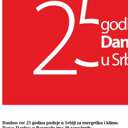
Danfoss već 25 godina posluje u Srbiji za energetiku i klimu.
Danas Danfoss u Beogradu ima 30 zaposlenih.