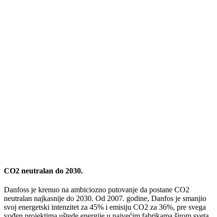
CO2 neutralan do 2030.
Danfoss je krenuo na ambiciozno putovanje da postane CO2
neutralan najkasnije do 2030. Od 2007. godine, Danfos je smanjio
svoj energetski intenzitet za 45% i emisiju CO2 za 36%, pre svega
vođen projektima uštede energije u najvećim fabrikama širom sveta.