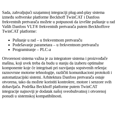
Sada, zahvaljujući uzajamnoj integraciji plug-and-play sistema
između softverske platforme Beckhoff TwinCAT i Danfoss
frekventnih pretvarača možete u potpunosti da izvršite puštanje u rad
Vaših Danfoss VLT® frekventnih pretvarača putem Beckhoffove
TwinCAT platforme:
Puštanje u rad – u frekventnom pretvaraču
Podešavanje parametara – u frekventnom pretvaraču
Programiranje – PLC-a
Otvorenost sistema važna je za integratore sistema i proizvođače
mašina, koji uvek treba da budu u stanju da izaberu optimalne
komponente koje će integrisati pri razvijanju sopstvenih rešenja:
raznovrsne motorne tehnologije, različiti komunikacioni protokoli i
automatizacijski sistemi. Arhitektura Danfoss pretvarača ostaje
otvorena, tako da možete koristiti kontrolere, motore i senzore svih
dobavljača. Podrška Beckhoff platforme putem TwinCAT
integracije najnoviji je dodatak našoj sveobuhvatnoj i otvorenoj
ponudi u sistemskoj kompatibilnosti.