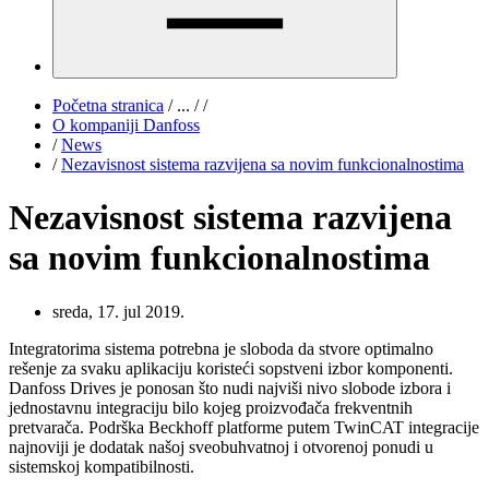
Početna stranica
/
...
/
/
O kompaniji Danfoss
/
News
/
Nezavisnost sistema razvijena sa novim funkcionalnostima
Nezavisnost sistema razvijena
sa novim funkcionalnostima
sreda, 17. jul 2019.
Integratorima sistema potrebna je sloboda da stvore optimalno
rešenje za svaku aplikaciju koristeći sopstveni izbor komponenti.
Danfoss Drives je ponosan što nudi najviši nivo slobode izbora i
jednostavnu integraciju bilo kojeg proizvođača frekventnih
pretvarača. Podrška Beckhoff platforme putem TwinCAT integracije
najnoviji je dodatak našoj sveobuhvatnoj i otvorenoj ponudi u
sistemskoj kompatibilnosti.