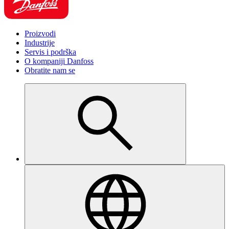
Proizvodi
Industrije
Servis i podrška
O kompaniji Danfoss
Obratite nam se