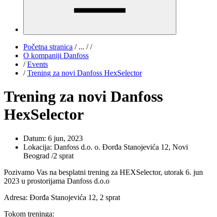
Početna stranica
/
...
/
/
O kompaniji Danfoss
/
Events
/
Trening za novi Danfoss HexSelector
Trening za novi Danfoss
HexSelector
Datum:
6 jun, 2023
Lokacija:
Danfoss d.o. o. Đorđa Stanojevića 12, Novi
Beograd /2 sprat
Pozivamo Vas na besplatni trening za HEXSelector, utorak 6. jun
2023 u prostorijama Danfoss d.o.o
Adresa: Đorđa Stanojevića 12, 2 sprat
Tokom treninga: