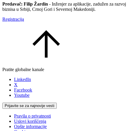
Predavač: Filip Žardin
- Inženjer za aplikacije, zadužen za razvoj
biznisa u Srbiji, Crnoj Gori i Severnoj Makedoniji.
Registracija
Pratite globalne kanale
LinkedIn
X
Facebook
Youtube
Prijavite se za najnovije vesti
Pravila o privatnosti
Uslovi korišćenja
Opšte informacije