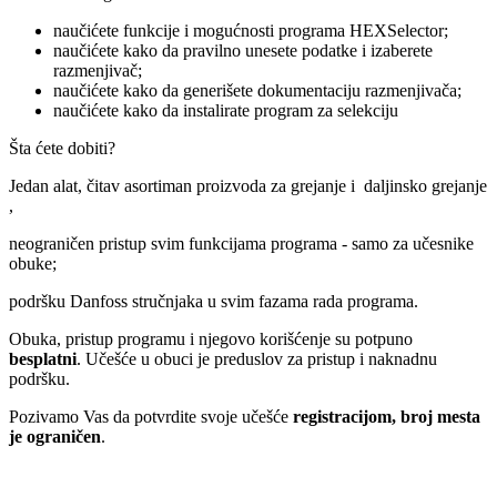
naučićete funkcije i mogućnosti programa HEXSelector;
naučićete kako da pravilno unesete podatke i izaberete
razmenjivač;
naučićete kako da generišete dokumentaciju razmenjivača;
naučićete kako da instalirate program za selekciju
Šta ćete dobiti?
Jedan alat, čitav asortiman proizvoda za grejanje i daljinsko grejanje
,
neograničen pristup svim funkcijama programa - samo za učesnike
obuke;
podršku Danfoss stručnjaka u svim fazama rada programa.
Obuka, pristup programu i njegovo korišćenje su potpuno
besplatni
. Učešće u obuci je preduslov za pristup i naknadnu
podršku.
Pozivamo Vas da potvrdite svoje učešće
registracijom, broj mesta
je ograničen
.