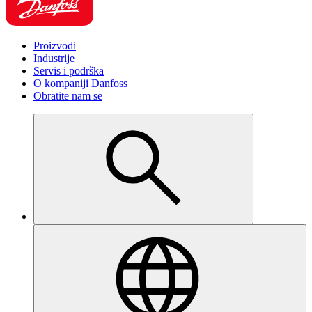
Proizvodi
Industrije
Servis i podrška
O kompaniji Danfoss
Obratite nam se