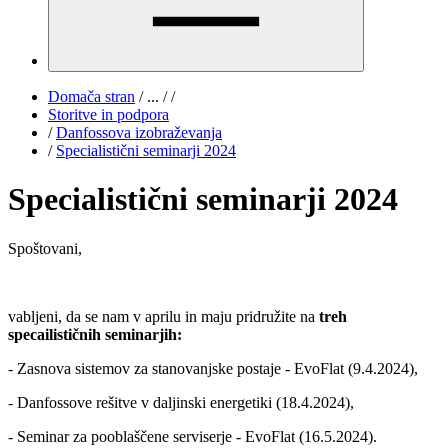
Domača stran
/
...
/
/
Storitve in podpora
/
Danfossova izobraževanja
/
Specialistični seminarji 2024
Specialistični seminarji 2024
Spoštovani,
vabljeni, da se nam v aprilu in maju pridružite na
treh
specailističnih seminarjih:
- Zasnova sistemov za stanovanjske postaje - EvoFlat (9.4.2024),
- Danfossove rešitve v daljinski energetiki (18.4.2024),
- Seminar za pooblaščene serviserje - EvoFlat (16.5.2024).