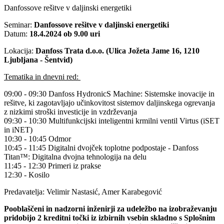
Danfossove rešitve v daljinski energetiki
Seminar:
Danfossove rešitve v daljinski energetiki
Datum:
18.4.2024 ob 9.00 uri
Lokacija:
Danfoss Trata d.o.o. (Ulica Jožeta Jame 16, 1210
Ljubljana - Šentvid)
Tematika in dnevni red:
09:00 - 09:30 Danfoss HydronicS Machine: Sistemske inovacije in
rešitve, ki zagotavljajo učinkovitost sistemov daljinskega ogrevanja
z nizkimi stroški investicije in vzdrževanja
09:30 - 10:30 Multifunkcijski inteligentni krmilni ventil Virtus (iSET
in iNET)
10:30 - 10:45 Odmor
10:45 - 11:45 Digitalni dvojček toplotne podpostaje - Danfoss
Titan™: Digitalna dvojna tehnologija na delu
11:45 - 12:30 Primeri iz prakse
12:30 - Kosilo
Predavatelja: Velimir Nastasić, Amer Karabegović
Pooblaščeni in nadzorni inženirji za udeležbo na izobraževanju
pridobijo 2 kreditni točki iz izbirnih vsebin skladno s Splošnim