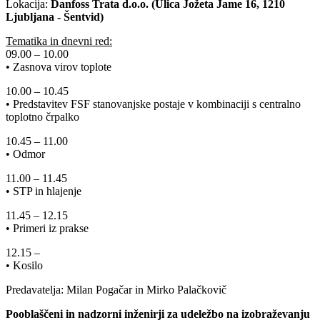
Lokacija:
Danfoss Trata d.o.o. (Ulica Jožeta Jame 16, 1210
Ljubljana - Šentvid)
Tematika in dnevni red:
09.00 – 10.00
• Zasnova virov toplote
10.00 – 10.45
• Predstavitev FSF stanovanjske postaje v kombinaciji s centralno
toplotno črpalko
10.45 – 11.00
• Odmor
11.00 – 11.45
• STP in hlajenje
11.45 – 12.15
• Primeri iz prakse
12.15 –
• Kosilo
Predavatelja: Milan Pogačar in Mirko Palačkovič
Pooblaščeni in nadzorni inženirji za udeležbo na izobraževanju