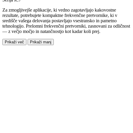
Za zmogljivejše aplikacije, ki vedno zagotavljajo kakovostne
rezultate, potrebujete kompaktne frekvenčne pretvornike, ki v
središče vašega delovanja postavljajo vsestransko in pametno
tehnologijo. Prelomni frekvenčni pretvorniki, zasnovani za odličnost
— z večjo močjo in natančnostjo kot kadar koli prej.
Prikaži več
Prikaži manj