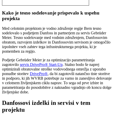
Kako je tesno sodelovanje prispevalo k uspehu
projekta
Med celotnim projektom je vodno združenje regije Bern tesno
sodelovalo s podjetjem Danfoss in partnerjem za servis Gebrüder
Meier. Tesno sodelovanje med vodnim združenjem, Danfossovim
obratom, razvojem izdelkov in Danfossovim servisom je omogočilo
izpolnitev vseh zahtev tega infrastrukturnega projekta, ki je
pomemben za regijo.
Podjetje Gebrüder Meier je za optimizacijo parametriranja
zagotovilo
servis DrivePro® Start-Up
. Stalno bodo še naprej
optimizirali obratovalne stroške vodovodnega omrežja z uporabo
ponudbe storitev
DrivePro®
, da bi zagotovili natančno tiste storitve
in podporo, ki jih WVRB potrebuje za varno in zanesljivo delovanje
v celotnem življenjskem ciklu naprav. To sega od prve izbire in
parametriranja do posodobitve z naknadno vgradnjo ob koncu dolge
življenjske dobe.
Danfossovi izdelki in servisi v tem
projektu