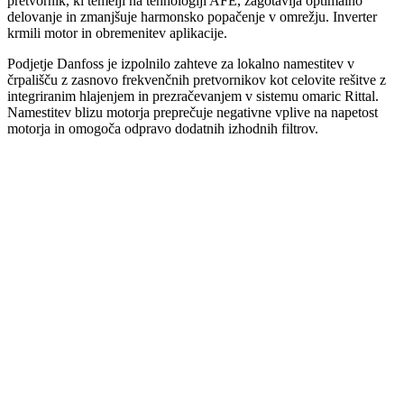
pretvornik, ki temelji na tehnologiji AFE, zagotavlja optimalno
delovanje in zmanjšuje harmonsko popačenje v omrežju. Inverter
krmili motor in obremenitev aplikacije.
Podjetje Danfoss je izpolnilo zahteve za lokalno namestitev v
črpališču z zasnovo frekvenčnih pretvornikov kot celovite rešitve z
integriranim hlajenjem in prezračevanjem v sistemu omaric Rittal.
Namestitev blizu motorja preprečuje negativne vplive na napetost
motorja in omogoča odpravo dodatnih izhodnih filtrov.