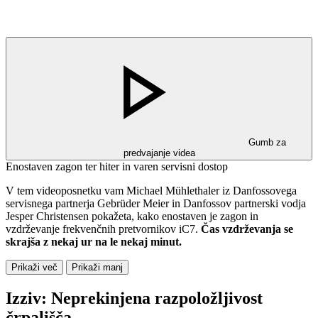
Gumb za
predvajanje videa
Enostaven zagon ter hiter in varen servisni dostop
V tem videoposnetku vam Michael Mühlethaler iz Danfossovega
servisnega partnerja Gebrüder Meier in Danfossov partnerski vodja
Jesper Christensen pokažeta, kako enostaven je zagon in
vzdrževanje frekvenčnih pretvornikov iC7.
Čas vzdrževanja se
skrajša z nekaj ur na le nekaj minut.
Prikaži več
Prikaži manj
Izziv: Neprekinjena razpoložljivost
črpališča