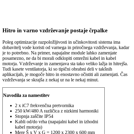
Hitro in varno vzdrževanje postaje črpalke
Poleg optimizacije razpoložljivosti in učinkovitosti sistema ima
dobavitelj vode koristi od varnega in priročnega vzdrževanja, kadar
je to potrebno. Na primer, napajalne module lahko zamenjate
posamezno, ne da bi morali odklopiti omrežni kabel in kabel
motorja. Vzdrževanje in zamenjava sta tako veliko lažja in hitrejša.
Tudi kasete ventilatorja, ki so tipični obrabni deli v takšnih
aplikacijah, je mogoče hitro in enostavno očistiti ali zamenjati. Čas
vzdrževanja se skrajša z nekaj ur na le nekaj minut.
Navodila za namestitev
2 x iC7 frekvenčna pretvornika
250 kW/480 A različica z nizkimi harmoniki
Stopnja zaščite IP54
Kabli od/do vrha (napajalni kabel in izhodni
kabel motorja)
Mere Š x V x G = 1200 x 2300 x 600 mm