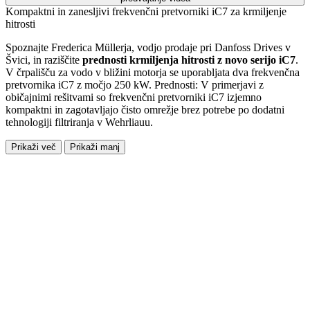
Kompaktni in zanesljivi frekvenčni pretvorniki iC7 za krmiljenje
hitrosti
Spoznajte Frederica Müllerja, vodjo prodaje pri Danfoss Drives v
Švici, in raziščite
prednosti krmiljenja hitrosti z novo serijo iC7
.
V črpališču za vodo v bližini motorja se uporabljata dva frekvenčna
pretvornika iC7 z močjo 250 kW. Prednosti: V primerjavi z
običajnimi rešitvami so frekvenčni pretvorniki iC7 izjemno
kompaktni in zagotavljajo čisto omrežje brez potrebe po dodatni
tehnologiji filtriranja v Wehrliauu.
Prikaži več
Prikaži manj