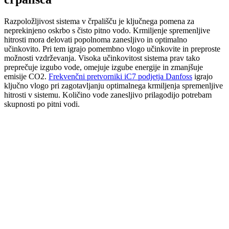
Razpoložljivost sistema v črpališču je ključnega pomena za
neprekinjeno oskrbo s čisto pitno vodo. Krmiljenje spremenljive
hitrosti mora delovati popolnoma zanesljivo in optimalno
učinkovito. Pri tem igrajo pomembno vlogo učinkovite in preproste
možnosti vzdrževanja. Visoka učinkovitost sistema prav tako
preprečuje izgubo vode, omejuje izgube energije in zmanjšuje
emisije CO2.
Frekvenčni pretvorniki iC7 podjetja Danfoss
igrajo
ključno vlogo pri zagotavljanju optimalnega krmiljenja spremenljive
hitrosti v sistemu. Količino vode zanesljivo prilagodijo potrebam
skupnosti po pitni vodi.