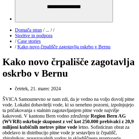
Domača stran
/
...
/
/
Storitve in podpora
/
Case stories
/
Kako novo črpališče zagotavlja oskrbo v Bernu
Kako novo črpališče zagotavlja
oskrbo v Bernu
četrtek, 21. marec 2024
ŠVICA Samoumevno se nam zdi, da je vedno na voljo dovolj pitne
vode. Lokalni dobavitelji vode, ki so nenehno pozorni, izpolnjujejo
ta pričakovanja s stalnim zagotavljanjem pitne vode najvišje
kakovosti. V kantonu Bern vodno združenje
Region Bern AG
(WVRB) oskrbuje skupnost z več kot 250.000 prebivalci z 20,9
milijoni kubičnih metrov pitne vode
letno. Sofisticiran obrat za
obdelavo in distribucijo pitne vode je sestavljen iz črpališč,
zbiralnikov, povezovalnih vodov in skladiščnega rezervoarja.