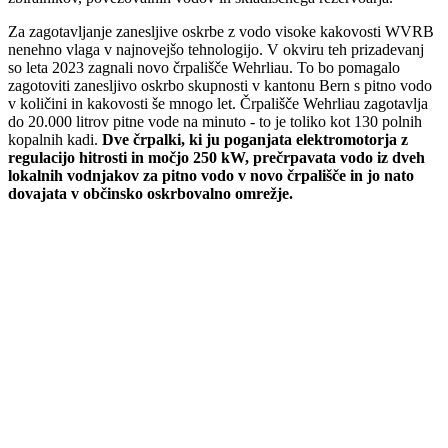
Za zagotavljanje zanesljive oskrbe z vodo visoke kakovosti WVRB
nenehno vlaga v najnovejšo tehnologijo. V okviru teh prizadevanj
so leta 2023 zagnali novo črpališče Wehrliau. To bo pomagalo
zagotoviti zanesljivo oskrbo skupnosti v kantonu Bern s pitno vodo
v količini in kakovosti še mnogo let. Črpališče Wehrliau zagotavlja
do 20.000 litrov pitne vode na minuto - to je toliko kot 130 polnih
kopalnih kadi.
Dve črpalki, ki ju poganjata elektromotorja z
regulacijo hitrosti in močjo 250 kW, prečrpavata vodo iz dveh
lokalnih vodnjakov za pitno vodo v novo črpališče in jo nato
dovajata v občinsko oskrbovalno omrežje.