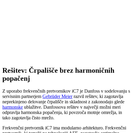
Rešitev: Črpališče brez harmoničnih
popačenj
Z uporabo frekvenčnih pretvornikov iC7 je Danfoss v sodelovanju s
servisnim partnerjem
Gebrüder Meier
razvil rešitev, ki zagotavlja
neprekinjeno delovanje črpališče in skladnost z zakonodajo glede
harmonske
ublažitve. Danfossova rešitev v največji možni meri
odpravlja harmonska popačenja, ki povzroča motnje omrežja, in
tako zagotavlja čisto mrežo.
Frekvenčni pretvornik iC7 ima modularno arhitekturo. Frekvenčni