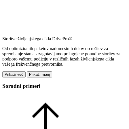
Storitve življenjskega cikla DrivePro®
Od optimiziranih paketov nadomestnih delov do rešitev za
spremljanje stanja - zagotavljamo prilagojene ponudbe storitev za
podporo vašemu podjetju v različnih fazah življenjskega cikla
vašega frekvenčnega pretvornika.
Prikaži več
Prikaži manj
Sorodni primeri