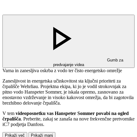
Gumb za
predvajanje videa
Varna in zanesljiva oskrba z vodo ter čisto energetsko omrežje
Zanesljivost in energetska učinkovitost sta ključni prioriteti za
črpališče Wehrliau. Projektna ekipa, ki jo je vodil strokovnjak za
pitno vodo Hanspeter Sommer, je iskala opremo, zasnovano za
enostavno vzdrževanje in visoko kakovost omrežja, da bi zagotovila
brezhibno delovanje črpališča.
V tem
videoposnetku vas Hanspeter Sommer povabi na ogled
črpališča
. Preberite, zakaj se zanaša na nove frekvenčne pretvornike
iC7 podjetja Danfoss.
Prikaži več
Prikaži manj