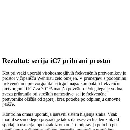
Rezultat: serija iC7 prihrani prostor
Kot pri vsaki uporabi visokozmogljivih frekvenčnih pretvornikov je
prostor v črpališču Wehrliau zelo omejen. V primerjavi s podobnimi
frekvenčnimi pretvorgoniki na trgu imajso kompaktni frekvenčni
pretvorgoniki iC7 za 30° % manjšo površino. Poleg tega je vodna
zveza prihranila pri stroških namestitve, saj je frekvenčne
pretvornike ožičila od zgoraj, brez potrebe po odpiranju osnovne
plošče.
Kontrolna omara uporablja naravni sistem hlajenja zraka. Vsak
modul se samodejno prezračuje tako, da vsesava hladen zrak od
spodaj in usmerja topel zrak iz omare. To odpravlja potrebo po
ventilatorju, s čimer se prihrani energija, preprečijo morebitne