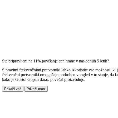
Ste pripravljeni na 11% povišanje cen hrane v naslednjih 5 letih?
S pravimi frekvenčnimi pretvorniki lahko izkoristite vse možnosti, k
frekvenčni pretvorniki omogočajo podroben vpogled v to stanje, da la
kako je Gostol Gopan d.o.o. povečal proizvodnjo.
Prikaži več
Prikaži manj