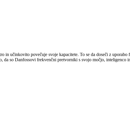
tro in učinkovito povečuje svoje kapacitete. To se da doseči z uporabo
 da so Danfossovi frekvenčni pretvorniki s svojo močjo, inteligenco in