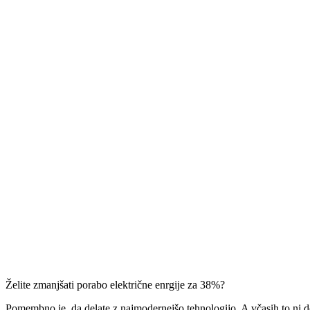
Želite zmanjšati porabo električne enrgije za 38%?
Pomembno je, da delate z najmodernejšo tehnologijo. A včasih to ni d