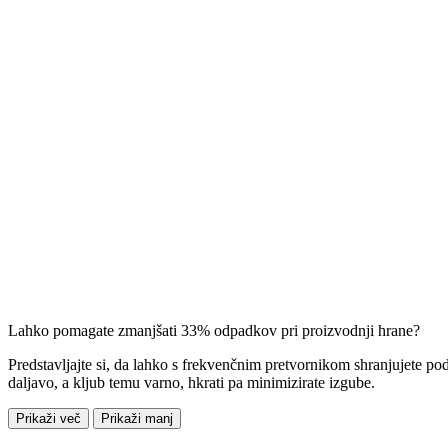
Lahko pomagate zmanjšati 33% odpadkov pri proizvodnji hrane?
Predstavljajte si, da lahko s frekvenčnim pretvornikom shranjujete po
daljavo, a kljub temu varno, hkrati pa minimizirate izgube.
Prikaži več
Prikaži manj