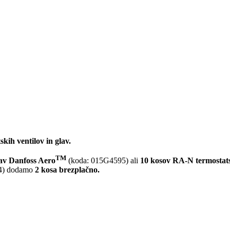
kih ventilov in glav.
TM
lav Danfoss Aero
(koda: 015G4595) ali
10 kosov RA-N termostats
4) dodamo
2 kosa brezplačno.