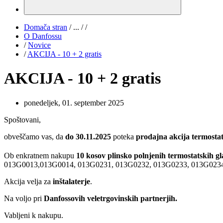
Domača stran
/
...
/
/
O Danfossu
/
Novice
/
AKCIJA - 10 + 2 gratis
AKCIJA - 10 + 2 gratis
ponedeljek, 01. september 2025
Spoštovani,
obveščamo vas, da
do 30.11.2025
poteka
prodajna akcija termostats
Ob enkratnem nakupu
10 kosov plinsko polnjenih termostatskih g
013G0013,013G0014, 013G0231, 013G0232, 013G0233, 013G023
Akcija velja za
inštalaterje
.
Na voljo pri
Danfossovih veletrgovinskih partnerjih.
Vabljeni k nakupu.