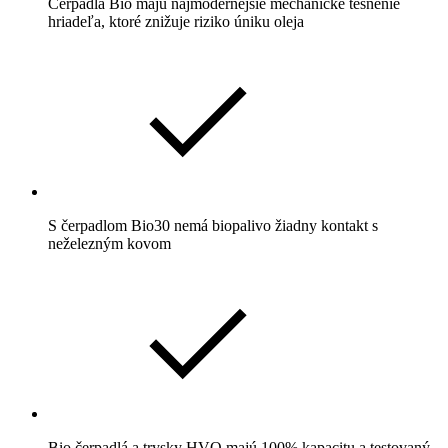
Čerpadlá Bio majú najmodernejšie mechanické tesnenie
hriadeľa, ktoré znižuje riziko úniku oleja
S čerpadlom Bio30 nemá biopalivo žiadny kontakt s
neželezným kovom
Bio čerpadlá a trysky HVO majú 100% kapacitu a testovaný