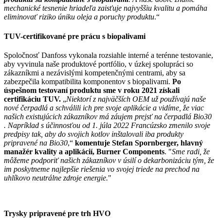
mechanické tesnenie hriadeľa zaisťuje najvyššiu kvalitu a pomáha
eliminovať riziko úniku oleja a poruchy produktu
.“
TUV-certifikované pre prácu s biopalivami
Spoločnosť Danfoss vykonala rozsiahle interné a terénne testovanie,
aby vyvinula naše produktové portfólio, v úzkej spolupráci so
zákazníkmi a nezávislými kompetenčnými centrami, aby sa
zabezpečila kompatibilita komponentov s biopalivami.
Po
úspešnom testovaní produktu sme v roku 2021 získali
certifikáciu TUV.
„
Niektorí z najväčších OEM už používajú naše
nové čerpadlá a schválili ich pre svoje aplikácie a vidíme, že viac
našich existujúcich zákazníkov má záujem prejsť na čerpadlá Bio30
. Napríklad s účinnosťou od 1. júla 2022 Francúzsko zmenilo svoje
predpisy tak, aby do svojich kotlov inštalovali iba produkty
pripravené na Bio30
,“
komentuje Stefan Spornberger, hlavný
manažér kvality a aplikácií, Burner Components
. "
Sme radi, že
môžeme podporiť našich zákazníkov v úsilí o dekarbonizáciu tým, že
im poskytneme najlepšie riešenia vo svojej triede na prechod na
uhlíkovo neutrálne zdroje energie.
"
Trysky pripravené pre trh HVO