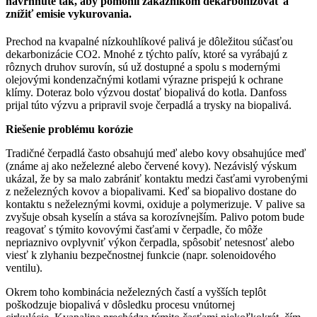
navrhnuté tak, aby pomohli zákazníkom dekarbonizovať a
znížiť emisie vykurovania.
Prechod na kvapalné nízkouhlíkové palivá je dôležitou súčasťou
dekarbonizácie CO2. Mnohé z týchto palív, ktoré sa vyrábajú z
rôznych druhov surovín, sú už dostupné a spolu s modernými
olejovými kondenzačnými kotlami výrazne prispejú k ochrane
klímy. Doteraz bolo výzvou dostať biopalivá do kotla. Danfoss
prijal túto výzvu a pripravil svoje čerpadlá a trysky na biopalivá.
Riešenie problému korózie
Tradičné čerpadlá často obsahujú meď alebo kovy obsahujúce meď
(známe aj ako neželezné alebo červené kovy). Nezávislý výskum
ukázal, že by sa malo zabrániť kontaktu medzi časťami vyrobenými
z neželezných kovov a biopalivami. Keď sa biopalivo dostane do
kontaktu s neželeznými kovmi, oxiduje a polymerizuje. V palive sa
zvyšuje obsah kyselín a stáva sa korozívnejším. Palivo potom bude
reagovať s týmito kovovými časťami v čerpadle, čo môže
nepriaznivo ovplyvniť výkon čerpadla, spôsobiť netesnosť alebo
viesť k zlyhaniu bezpečnostnej funkcie (napr. solenoidového
ventilu).
Okrem toho kombinácia neželezných častí a vyšších teplôt
poškodzuje biopalivá v dôsledku procesu vnútornej