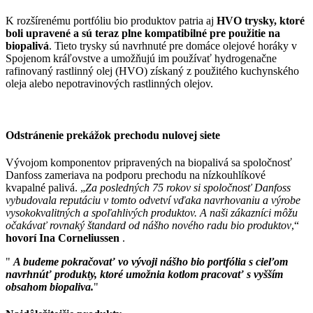
K rozšírenému portfóliu bio produktov patria aj
HVO trysky, ktoré
boli upravené a sú teraz plne kompatibilné pre použitie na
biopalivá
. Tieto trysky sú navrhnuté pre domáce olejové horáky v
Spojenom kráľovstve a umožňujú im používať hydrogenačne
rafinovaný rastlinný olej (HVO) získaný z použitého kuchynského
oleja alebo nepotravinových rastlinných olejov.
Odstránenie prekážok prechodu nulovej siete
Vývojom komponentov pripravených na biopalivá sa spoločnosť
Danfoss zameriava na podporu prechodu na nízkouhlíkové
kvapalné palivá. „
Za posledných 75 rokov si spoločnosť Danfoss
vybudovala reputáciu v tomto odvetví vďaka navrhovaniu a výrobe
vysokokvalitných a spoľahlivých produktov. A naši zákazníci môžu
očakávať rovnaký štandard od nášho nového radu bio produktov
,“
hovorí Ina Corneliussen
.
"
A budeme pokračovať vo vývoji nášho bio portfólia s cieľom
navrhnúť produkty, ktoré umožnia kotlom pracovať s vyšším
obsahom biopaliva.
"