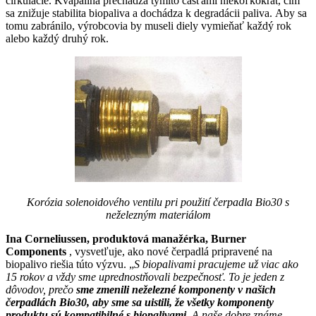
cirkulácie. Kvapalina prechádza týmito časťami niekoľkokrát, čím
sa znižuje stabilita biopaliva a dochádza k degradácii paliva. Aby sa
tomu zabránilo, výrobcovia by museli diely vymieňať každý rok
alebo každý druhý rok.
Korózia solenoidového ventilu pri použití čerpadla Bio30 s
neželezným materiálom
Ina Corneliussen, produktová manažérka, Burner
Components
, vysvetľuje, ako nové čerpadlá pripravené na
biopalivo riešia túto výzvu. „
S biopalivami pracujeme už viac ako
15 rokov a vždy sme uprednostňovali bezpečnosť. To je jeden z
dôvodov, prečo
sme zmenili neželezné komponenty v našich
čerpadlách Bio30, aby sme sa uistili, že všetky komponenty
produktu sú kompatibilné s biopalivami
. A naše dobre známe