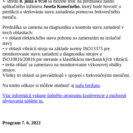
V stredu
8. júna o 9:50
sa môžete tešiť na prednášku nášho
aplikačného inžiniera
Josefa Konečného
, ktorý bude hovoriť o
predikcii a sledovániu stavu zariadenia pomocou frekvenčného
meniča.
Prednáška sa zameria na diagnostiku a kontrolu stavu zariadení v
troch oblastiach:
• v oblasti elektrického stavu pohonu so zameraním na izolačné
stavy
• v oblasti vibrácií stroja na základe normy ISO13373 pre
monitorovanie stavu zariadení a diagnostiku strojov a
ISO10816/20816 pre meranie a klasifikáciu mechanických vibrácií.
• tretia oblasť sa zameriava na monitorovanie výkonovej obálky
strojov.
Všetky tri oblasti sa prevádzkujú v spojení s frekvenčnými meničmi.
Na tomto odkaze si môžete stiahnuť aj
našu brožuru
.
Viac informácií vrátane úplného programu konferencie a možnosti
ubytovania nájdete tu.
Program 7. 6. 2022